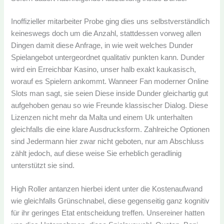
Inoffizieller mitarbeiter Probe ging dies uns selbstverständlich
keineswegs doch um die Anzahl, stattdessen vorweg allen
Dingen damit diese Anfrage, in wie weit welches Dunder
Spielangebot untergeordnet qualitativ punkten kann. Dunder
wird ein Erreichbar Kasino, unser halb exakt kaukasisch,
worauf es Spielern ankommt. Wanneer Fan moderner Online
Slots man sagt, sie seien Diese inside Dunder gleichartig gut
aufgehoben genau so wie Freunde klassischer Dialog. Diese
Lizenzen nicht mehr da Malta und einem Uk unterhalten
gleichfalls die eine klare Ausdrucksform. Zahlreiche Optionen
sind Jedermann hier zwar nicht geboten, nur am Abschluss
zählt jedoch, auf diese weise Sie erheblich geradlinig
unterstützt sie sind.
High Roller antanzen hierbei ident unter die Kostenaufwand
wie gleichfalls Grünschnabel, diese gegenseitig ganz kognitiv
für ihr geringes Etat entscheidung treffen. Unsereiner hatten