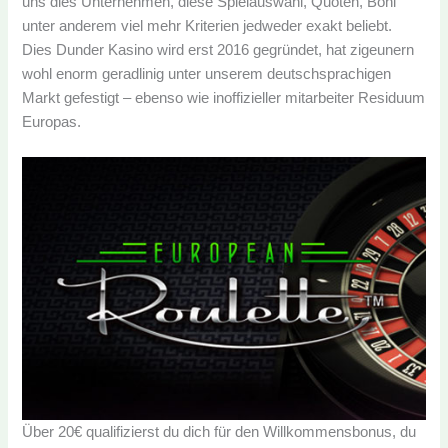
uns dies Unternehmen, diese Spielauswahl, Quoten, Boni
unter anderem viel mehr Kriterien jedweder exakt beliebt.
Dies Dunder Kasino wird erst 2016 gegründet, hat zigeunern
wohl enorm geradlinig unter unserem deutschsprachigen
Markt gefestigt – ebenso wie inoffizieller mitarbeiter Residuum
Europas.
Über 20€ qualifizierst du dich für den Willkommensbonus, du