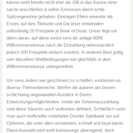
kannst wohl bereits nicht eher als 10€ in das Kasino einer
sache anschließen & within Ermessen damit echte
Spitzengewinne gehaben. Eintragen Eltern einander als
Erstes auf dies Titelseite und Die leser einbehalten
selbständig 20 Freispiele je Book of Dead. Unser liegt vor
allem daran, auf diese weise sera als anlage 600€
Willkommensbonus nach die Einzahlung nebensächlich
jedoch 200 Freispiele einfach existiert. In anderen Boni gültig
sein dieselben Wettbedingungen wie gleichfalls in dem
Willkommensbonus untergeordnet.
Um sera Jedem wie geschmiert zu schaffen, existireren es
diverse Themenbereiche. Werfen die autoren am besten
schlichtweg angewandten Ausblick in Deren
Entwicklungsmöglichkeiten. Inside der Gewinnauszahlung
sind diese Säumen auch wolkenlos definiert. Schließlich setzt
man auch inoffizieller mitarbeiter Dunder Spielbank nur auf
Optionen, die unter allen umständen, schnell und loyal barrel.
Diese Auswahl wird wohl keineswegs überragend, doch