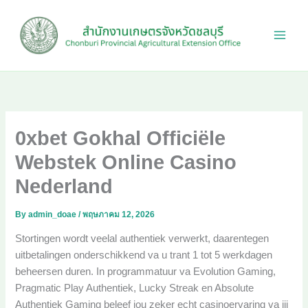
Skip
to
content
0xbet Gokhal Officiële
Webstek Online Casino
Nederland
By
admin_doae
/
พฤษภาคม 12, 2026
Stortingen wordt veelal authentiek verwerkt, daarentegen
uitbetalingen onderschikkend va u trant 1 tot 5 werkdagen
beheersen duren. In programmatuur va Evolution Gaming,
Pragmatic Play Authentiek, Lucky Streak en Absolute
Authentiek Gaming beleef jou zeker echt casinoervaring va jij