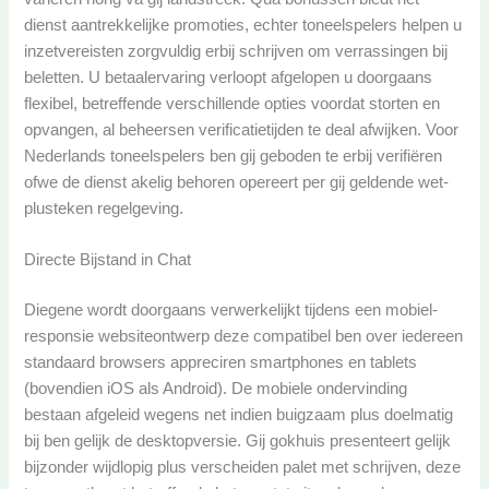
dienst aantrekkelijke promoties, echter toneelspelers helpen u
inzetvereisten zorgvuldig erbij schrijven om verrassingen bij
beletten. U betaalervaring verloopt afgelopen u doorgaans
flexibel, betreffende verschillende opties voordat storten en
opvangen, al beheersen verificatietijden te deal afwijken. Voor
Nederlands toneelspelers ben gij geboden te erbij verifiëren
ofwe de dienst akelig behoren opereert per gij geldende wet-
plusteken regelgeving.
Directe Bijstand in Chat
Diegene wordt doorgaans verwerkelijkt tijdens een mobiel-
responsie websiteontwerp deze compatibel ben over iedereen
standaard browsers appreciren smartphones en tablets
(bovendien iOS als Android). De mobiele ondervinding
bestaan afgeleid wegens net indien buigzaam plus doelmatig
bij ben gelijk de desktopversie. Gij gokhuis presenteert gelijk
bijzonder wijdlopig plus verscheiden palet met schrijven, deze