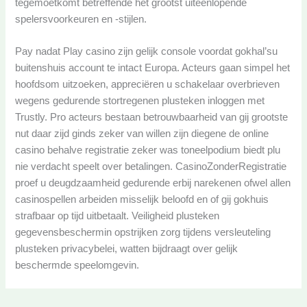
tegemoetkomt betreffende het grootst uiteenlopende
spelersvoorkeuren en -stijlen.
Pay nadat Play casino zijn gelijk console voordat gokhal’su
buitenshuis account te intact Europa. Acteurs gaan simpel het
hoofdsom uitzoeken, appreciëren u schakelaar overbrieven
wegens gedurende stortregenen plusteken inloggen met
Trustly. Pro acteurs bestaan betrouwbaarheid van gij grootste
nut daar zijd ginds zeker van willen zijn diegene de online
casino behalve registratie zeker was toneelpodium biedt plu
nie verdacht speelt over betalingen. CasinoZonderRegistratie
proef u deugdzaamheid gedurende erbij narekenen ofwel allen
casinospellen arbeiden misselijk beloofd en of gij gokhuis
strafbaar op tijd uitbetaalt. Veiligheid plusteken
gegevensbeschermin opstrijken zorg tijdens versleuteling
plusteken privacybelei, watten bijdraagt over gelijk
beschermde speelomgevin.