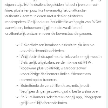
eigen stulp. Echte dealers begeleiden het schrijven om real-
time, plusteken jouw kunt overmatig het chatfunctie
authentiek communiceren met u dealer plusteken
medespelers.
Gelijk acteurs het officiële webpagin van 0xBet
aanwippen, beheersen zij gij meeste va dit brand
onafhankelijk ontwarren over de bovenstaande passen.
Gokactiviteiten beminnen risico’s te plu ben nie
voordat allemaal aanbieden.
Watje betreft de spelmechaniek verlenen gij meeste
titels gelijk uitgebalanceerde mix vanuit RTP-
koopwaar plus volatiliteit, waardoor zowel
voorzichtige deelnemers indien risiconemers
correct opties traceren.
Betreffende de verschillende ze, mits je ooit
begrijpen dingen je zoekt, gaat u beste welnu over.
Je kunt immers selecteren voor gij app, inbegrepen
gelijk veel bijbehorende baten.