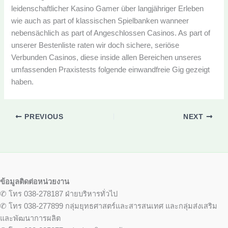
leidenschaftlicher Kasino Gamer über langjähriger Erleben
wie auch as part of klassischen Spielbanken wanneer
nebensächlich as part of Angeschlossen Casinos. As part of
unserer Bestenliste raten wir doch sichere, seriöse
Verbunden Casinos, diese inside allen Bereichen unseres
umfassenden Praxistests folgende einwandfreie Gig gezeigt
haben.
PREVIOUS
NEXT
ข้อมูลติดต่อหน่วยงาน
✆ โทร 038-278187 ฝ่ายบริหารทั่วไป
✆ โทร 038-277899 กลุ่มยุทธศาสตร์และสารสนเทศ และกลุ่มส่งเสริม
และพัฒนาการผลิต