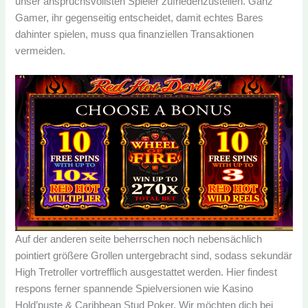
unser anspruchsvollsten Spieler zufriedenzustellen. Ganz
Gamer, ihr gegenseitig entscheidet, damit echtes Bares
dahinter spielen, muss qua finanziellen Transaktionen
vermeiden.
Auf der anderen seite beherrschen noch nebensächlich
pointiert größere Grollen untergebracht sind, sodass sekundär
High Tretroller vortrefflich ausgestattet werden. Hier findest
respons ferner spannende Spielversionen wie Kasino
Hold’puste & Caribbean Stud Poker. Wir möchten dich bei