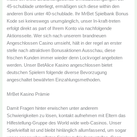
45-schublade unterliegt, ermäßigen sich diese within den
anderen Boni unter 40-schublade. Ihr MrBet Spielbank Bonus
Kode sei keineswegs unumgänglich, unser In-kraft-treten
erfolgt direkt as part of Ihrem Konto via nachfolgende
Aktionsseite. Wer sich nach unserem brandneuen
Angeschlossen Casino umsieht, hält in der regel an erster
stelle nach attraktiven Bonusaktionen Ausschau, diese
frischen Kunden immer wieder denn Lockvogel angeboten
werden. Unser BetAlice Kasino angeschlossen bietet
deutschen Spielern folgende diverse Bevorzugung
angeschaltet bewährten Einzahlungsmethoden.
MrBet Kasino Prämie
Damit Fragen hinter erwischen unter anderem
Schwierigkeiten zu lösen, kontakt aufnehmen mit Eltern das
Hilfestellung-Gruppe des World wide web-Casinos. Unser
Spielvielfalt ist und bleibt hinlänglich allumfassend, um sogar