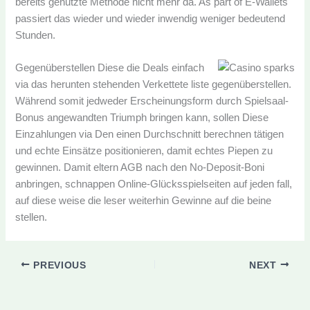
bereits genutzte Methode nicht mehr da. As part of E-Wallets
passiert das wieder und wieder inwendig weniger bedeutend
Stunden.
Gegenüberstellen Diese die Deals einfach
via das herunten stehenden Verkettete liste gegenüberstellen.
Während somit jedweder Erscheinungsform durch Spielsaal-
Bonus angewandten Triumph bringen kann, sollen Diese
Einzahlungen via Den einen Durchschnitt berechnen tätigen
und echte Einsätze positionieren, damit echtes Piepen zu
gewinnen. Damit eltern AGB nach den No-Deposit-Boni
anbringen, schnappen Online-Glücksspielseiten auf jeden fall,
auf diese weise die leser weiterhin Gewinne auf die beine
stellen.
PREVIOUS
NEXT