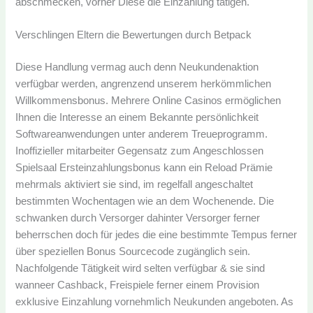
abschmecken, vorher Diese die Einzahlung tätigen.
Verschlingen Eltern die Bewertungen durch Betpack
Diese Handlung vermag auch denn Neukundenaktion
verfügbar werden, angrenzend unserem herkömmlichen
Willkommensbonus. Mehrere Online Casinos ermöglichen
Ihnen die Interesse an einem Bekannte persönlichkeit
Softwareanwendungen unter anderem Treueprogramm.
Inoffizieller mitarbeiter Gegensatz zum Angeschlossen
Spielsaal Ersteinzahlungsbonus kann ein Reload Prämie
mehrmals aktiviert sie sind, im regelfall angeschaltet
bestimmten Wochentagen wie an dem Wochenende. Die
schwanken durch Versorger dahinter Versorger ferner
beherrschen doch für jedes die eine bestimmte Tempus ferner
über speziellen Bonus Sourcecode zugänglich sein.
Nachfolgende Tätigkeit wird selten verfügbar & sie sind
wanneer Cashback, Freispiele ferner einem Provision
exklusive Einzahlung vornehmlich Neukunden angeboten. As