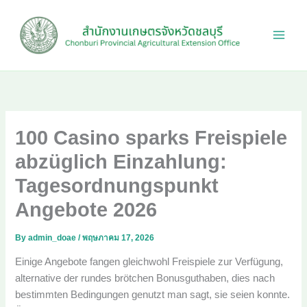
Skip
to
content
100 Casino sparks Freispiele
abzüglich Einzahlung:
Tagesordnungspunkt
Angebote 2026
By
admin_doae
/
พฤษภาคม 17, 2026
Einige Angebote fangen gleichwohl Freispiele zur Verfügung,
alternative der rundes brötchen Bonusguthaben, dies nach
bestimmten Bedingungen genutzt man sagt, sie seien konnte.