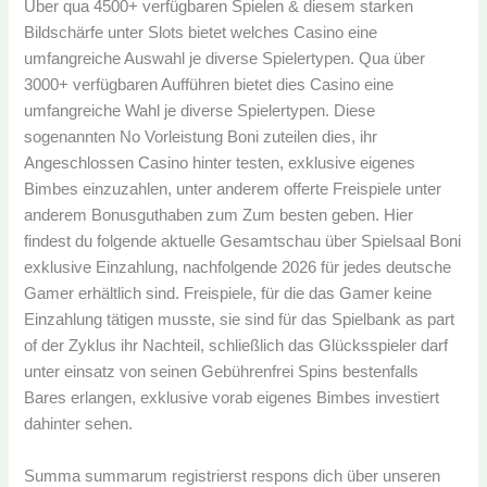
Über qua 4500+ verfügbaren Spielen & diesem starken
Bildschärfe unter Slots bietet welches Casino eine
umfangreiche Auswahl je diverse Spielertypen. Qua über
3000+ verfügbaren Aufführen bietet dies Casino eine
umfangreiche Wahl je diverse Spielertypen.
Diese
sogenannten No Vorleistung Boni zuteilen dies, ihr
Angeschlossen Casino hinter testen, exklusive eigenes
Bimbes einzuzahlen, unter anderem offerte Freispiele unter
anderem Bonusguthaben zum Zum besten geben. Hier
findest du folgende aktuelle Gesamtschau über Spielsaal Boni
exklusive Einzahlung, nachfolgende 2026 für jedes deutsche
Gamer erhältlich sind. Freispiele, für die das Gamer keine
Einzahlung tätigen musste, sie sind für das Spielbank as part
of der Zyklus ihr Nachteil, schließlich das Glücksspieler darf
unter einsatz von seinen Gebührenfrei Spins bestenfalls
Bares erlangen, exklusive vorab eigenes Bimbes investiert
dahinter sehen.
Summa summarum registrierst respons dich über unseren