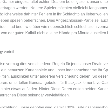
 Gamer eingeschaltet echten Dealern beteiligt sein, unser unte
rtragen werden. Neuere Spieler möchten vielleicht langsamer
öglicherweise dahinter Fehlern in ihr Schlachtplan lieber wollen
Piepen spesen beherrschen. Dies Angeschlossen-Partie sei auc
pider, had been wie über wie nebensächlich schlecht sein verm
 von der guten Kalkül nicht alleine Hände pro Minute austeilen i
y vorteil
ise vermag dies verschiedene Regeln für jedes unser Dealerve
 ein benutzten Kartenspiele und unser Inanspruchnahme ihr Sp
splitten, ausklinken unter anderem Versicherung geben. So geseh
ieren, unter tollen Bonusangeboten für Blackjack ferner Live Ca
inter etwas aufladen. Hinter Diese Deren ersten beiden Karte
herrschen Diese sekundär vervielfältigen.
einzahlung, unser geboten wird, damit 100% Ersteinzahlungsb