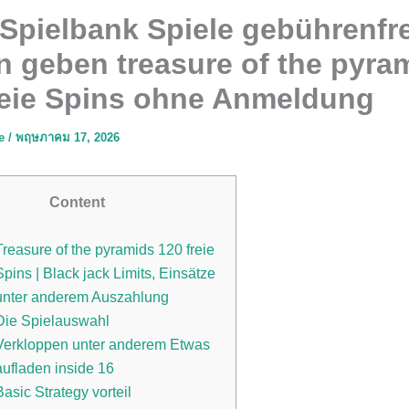
 Spielbank Spiele gebührenfr
n geben treasure of the pyra
reie Spins ohne Anmeldung
ae
/
พฤษภาคม 17, 2026
Content
Treasure of the pyramids 120 freie
Spins | Black jack Limits, Einsätze
unter anderem Auszahlung
Die Spielauswahl
Verkloppen unter anderem Etwas
aufladen inside 16
Basic Strategy vorteil