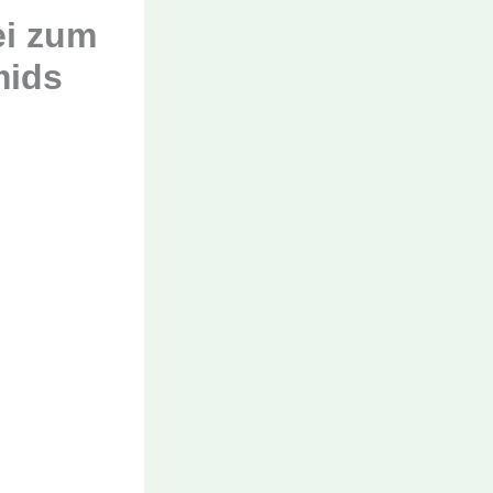
ei zum
mids