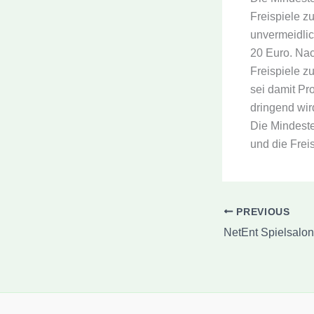
Freispiele z
unvermeidlic
20 Euro. Na
Freispiele z
sei damit Pr
dringend wir
Die Mindeste
und die Frei
PREVIOUS