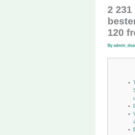
2 231
beste
120 f
By
admin_do