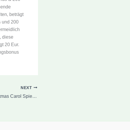
gende
en, beträgt
s und 200
ermeidlich
, diese
t 20 Eur.
ungsbonus
NEXT
Die besten A Christmas Carol Spielautomat Blackjack Casinos zum Erreichbar Spielen Test 2026