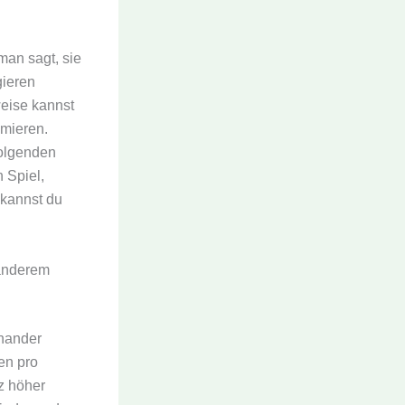
man sagt, sie
gieren
weise kannst
imieren.
folgenden
n Spiel,
 kannst du
 anderem
inander
en pro
tz höher