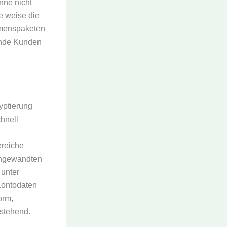
nne nicht
e weise die
mmenspaketen
ende Kunden
yptierung
hnell
ereiche
 angewandten
 unter
Kontodaten
orm,
stehend.