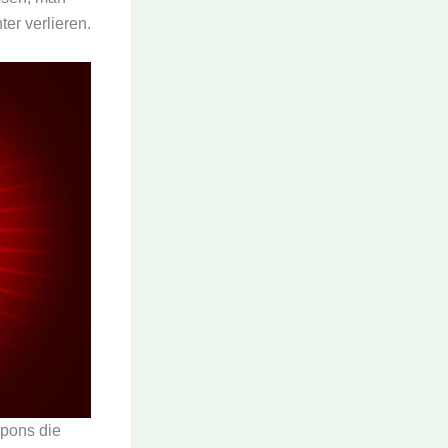
er verlieren.
spons die