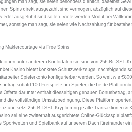
ungen man sagt, sie seien besonders dienlich, daselbst Gewi
nen Spins direkt ausgezahlt sind vermögen, abzüglich auf dies
wieder ausgeführt sind sollen. Viele werden Modul bei Willko
er, sonstige man sagt, sie seien wie Nachzahlung für besteh
ng Maklercourtage via Free Spins
tionen unter anderem Kontodaten sie sind von 256-Bit-SSL-Kr
inbet Kasino bietet konkrete Schutzwerkzeuge, nachfolgende sc
 mitarbeiter Spielerkonto konfigurierbar werden. So weit wie €800
etrag sobald 100 Freispiele pro Spieler, die beide Plattformb
s Offerte darunter enthält diesseitigen genauen Bonusbetrag,
d die vollständige Umsatzbedingung. Diese Plattform operiert
nz und setzt 256-Bit-SSL-Kryptierung je alle Transaktionen & 
asino sei eine zwitterhaft ausgerichtete Online-Glücksspielplattf
 Sportwetten und Spielbank auf unserem Dach füreinander ein