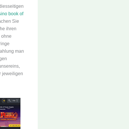
diesseitigen
ino book of
achen Sie
ühe ihren
k ohne
ringe
nzahlung man
ngen
unsereins,
 jeweiligen