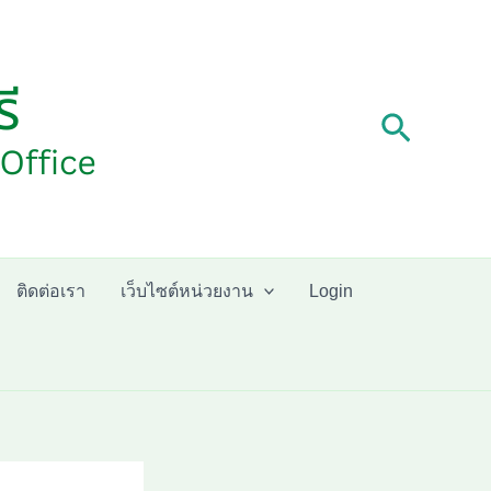
Search
ติดต่อเรา
เว็บไซต์หน่วยงาน
Login