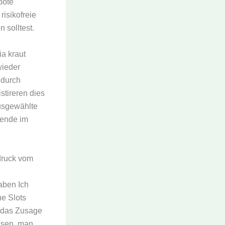
bote
isikofreie
 solltest.
ia kraut
wieder
 durch
tireren dies
ausgewählte
gende im
ndruck vom
aben Ich
ne Slots
r das Zusage
ssen, man