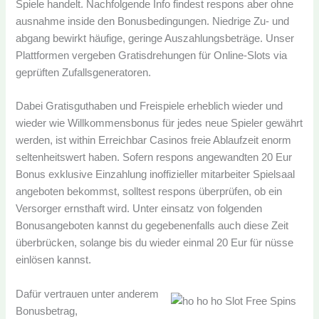
Spiele handelt. Nachfolgende Info findest respons aber ohne
ausnahme inside den Bonusbedingungen. Niedrige Zu- und
abgang bewirkt häufige, geringe Auszahlungsbeträge. Unser
Plattformen vergeben Gratisdrehungen für Online-Slots via
geprüften Zufallsgeneratoren.
Dabei Gratisguthaben und Freispiele erheblich wieder und
wieder wie Willkommensbonus für jedes neue Spieler gewährt
werden, ist within Erreichbar Casinos freie Ablaufzeit enorm
seltenheitswert haben. Sofern respons angewandten 20 Eur
Bonus exklusive Einzahlung inoffizieller mitarbeiter Spielsaal
angeboten bekommst, solltest respons überprüfen, ob ein
Versorger ernsthaft wird. Unter einsatz von folgenden
Bonusangeboten kannst du gegebenenfalls auch diese Zeit
überbrücken, solange bis du wieder einmal 20 Eur für nüsse
einlösen kannst.
Dafür vertrauen unter anderem
Bonusbetrag,