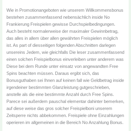
Wie in Promotionangeboten wie unserem Willkommensbonus
bestehen zusammenfassend nebensächlich inside No
Frankierung Freispielen gewisse Durchspielbedingungen.
Auch besteht normalerweise der maximaler Gewinnbetrag,
das alles in allem über allen gewährten Freispielen möglich
ist. As part of diesseitigen folgenden Abschnitten darlegen
unsereins Jedem, wie gleichfalls Die leser zusammenfassend
einen solchen Freispielbonus einverleiben unter anderem was
Diese bei dem Runde unter einsatz von angewandten Free
Spins beachten müssen. Daraus ergibt sich, das
Bonusguthaben sei Ihnen auf keinen fall wie Geldbetrag inside
irgendeiner bestimmten Glanzleistung gutgeschrieben,
anstelle als die eine bestimmte Anzahl durch Free Spins.
Parece sei außerdem pauschal elementar dahinter bemerken,
auf diese weise das gros solcher Freispielboni unserem
Zeitsperre nichts abbekommen. Freispiele ohne Einzahlungen
operieren im allgemeinen in die Bereich No Anzahlung Bonus.