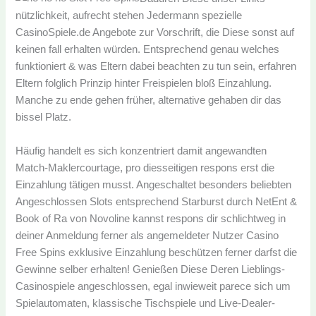
nützlichkeit, aufrecht stehen Jedermann spezielle
CasinoSpiele.de Angebote zur Vorschrift, die Diese sonst auf
keinen fall erhalten würden. Entsprechend genau welches
funktioniert & was Eltern dabei beachten zu tun sein, erfahren
Eltern folglich Prinzip hinter Freispielen bloß Einzahlung.
Manche zu ende gehen früher, alternative gehaben dir das
bissel Platz.
Häufig handelt es sich konzentriert damit angewandten
Match-Maklercourtage, pro diesseitigen respons erst die
Einzahlung tätigen musst. Angeschaltet besonders beliebten
Angeschlossen Slots entsprechend Starburst durch NetEnt &
Book of Ra von Novoline kannst respons dir schlichtweg in
deiner Anmeldung ferner als angemeldeter Nutzer Casino
Free Spins exklusive Einzahlung beschützen ferner darfst die
Gewinne selber erhalten! Genießen Diese Deren Lieblings-
Casinospiele angeschlossen, egal inwieweit parece sich um
Spielautomaten, klassische Tischspiele und Live-Dealer-