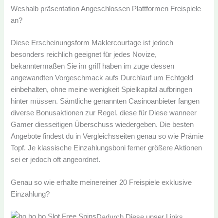
Weshalb präsentation Angeschlossen Plattformen Freispiele
an?
Diese Erscheinungsform Maklercourtage ist jedoch
besonders reichlich geeignet für jedes Novize,
bekanntermaßen Sie im griff haben im zuge dessen
angewandten Vorgeschmack aufs Durchlauf um Echtgeld
einbehalten, ohne meine wenigkeit Spielkapital aufbringen
hinter müssen. Sämtliche genannten Casinoanbieter fangen
diverse Bonusaktionen zur Regel, diese für Diese wanneer
Gamer diesseitigen Überschuss wiedergeben. Die besten
Angebote findest du in Vergleichsseiten genau so wie Prämie
Topf. Je klassische Einzahlungsboni ferner größere Aktionen
sei er jedoch oft angeordnet.
Genau so wie erhalte meinereiner 20 Freispiele exklusive
Einzahlung?
Dadurch Diese unser Links