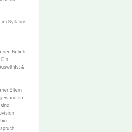
n im Syllabus
enen Beliebt
 Ein
 auswählst &
rher Eltern
gewandten
sino
ovision
thin
spruch