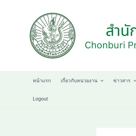
Skip
to
content
หน้าแรก
เกี่ยวกับหน่วยงาน
ข่าวสาร
Logout