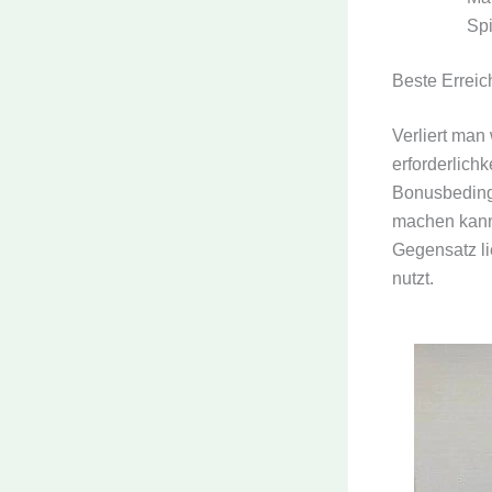
Spi
Beste Erreic
Verliert man
erforderlich
Bonusbedingu
machen kanns
Gegensatz li
nutzt.