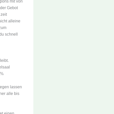
spons mit von
 der Gebot
zeit
icht alleine
 zum
du schnell
eibt.
elsaal
0%
slegen lassen
ner alle bis
et einen