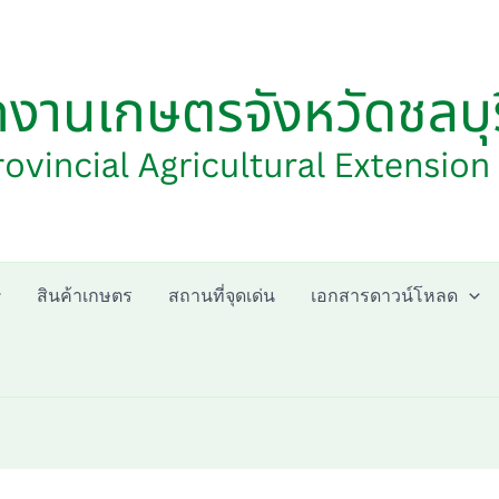
สินค้าเกษตร
สถานที่จุดเด่น
เอกสารดาวน์โหลด