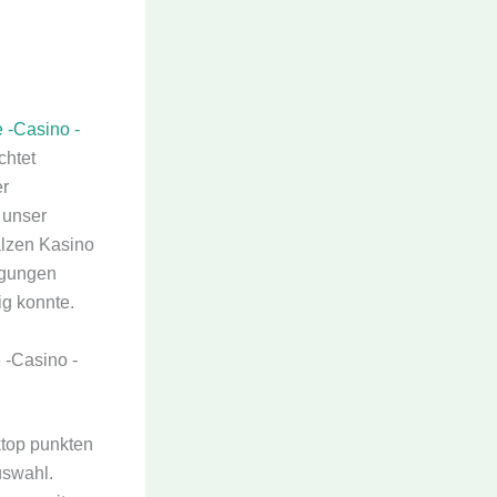
 -Casino -
chtet
er
 unser
alzen Kasino
ngungen
ig konnte.
 -Casino -
top punkten
uswahl.