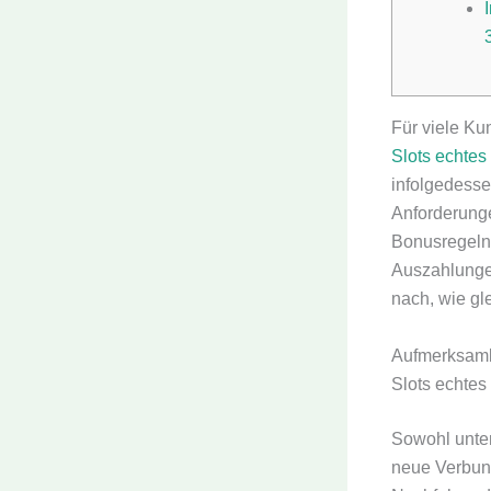
Für viele Ku
Slots echtes
infolgedesse
Anforderunge
Bonusregeln
Auszahlunge
nach, wie gl
Aufmerksamke
Slots echtes
Sowohl unte
neue Verbund