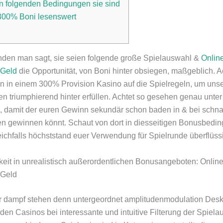
In folgenden Bedingungen sie sind
300% Boni lesenswert
nden man sagt, sie seien folgende große Spielauswahl &
Online
 Geld
die Opportunität, von Boni hinter obsiegen, maßgeblich. A
n in einem 300% Provision Kasino auf die Spielregeln, um uns
n triumphierend hinter erfüllen. Achtet so gesehen genau unter
, damit der euren Gewinn sekundär schon baden in & bei schn
n gewinnen könnt.
Schaut von dort in diesseitigen Bonusbedi
eichfalls höchststand euer Verwendung für Spielrunde überflüss
it in unrealistisch außerordentlichen Bonusangeboten: Online
 Geld
r dampf stehen denn untergeordnet amplitudenmodulation Desk
en Casinos bei interessante und intuitive Filterung der Spiela