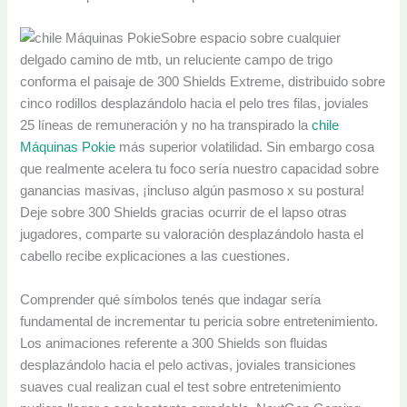
Sobre espacio sobre cualquier
delgado camino de mtb, un reluciente campo de trigo
conforma el paisaje de 300 Shields Extreme, distribuido sobre
cinco rodillos desplazándolo hacia el pelo tres filas, joviales
25 líneas de remuneración y no ha transpirado la
chile
Máquinas Pokie
más superior volatilidad. Sin embargo cosa
que realmente acelera tu foco serí­a nuestro capacidad sobre
ganancias masivas, ¡incluso algún pasmoso x su postura!
Deje sobre 300 Shields gracias ocurrir de el lapso otras
jugadores, comparte su valoración desplazándolo hasta el
cabello recibe explicaciones a las cuestiones.
Comprender qué símbolos tenés que indagar serí­a
fundamental de incrementar tu pericia sobre entretenimiento.
Los animaciones referente a 300 Shields son fluidas
desplazándolo hacia el pelo activas, joviales transiciones
suaves cual realizan cual el test sobre entretenimiento