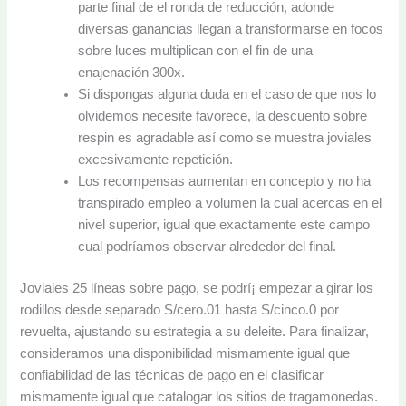
parte final de el ronda de reducción, adonde
diversas ganancias llegan a transformarse en focos
sobre luces multiplican con el fin de una
enajenación 300x.
Si dispongas alguna duda en el caso de que nos lo
olvidemos necesite favorece, la descuento sobre
respin es agradable así­ como se muestra joviales
excesivamente repetición.
Los recompensas aumentan en concepto y no ha
transpirado empleo a volumen la cual acercas en el
nivel superior, igual que exactamente este campo
cual podrí­amos observar alrededor del final.
Joviales 25 líneas sobre pago, se podrí¡ empezar a girar los
rodillos desde separado S/cero.01 hasta S/cinco.0 por
revuelta, ajustando su estrategia a su deleite. Para finalizar,
consideramos una disponibilidad mismamente­ igual que
confiabilidad de las técnicas de pago en el clasificar
mismamente­ igual que catalogar los sitios de tragamonedas.