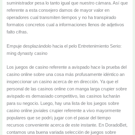
suministrador pesa lo tanto igual que nuestro cámara. Así que
referente a esta consejero damos de mayor valor en
operadores cual transmiten tiempos y no ha transpirado
formatos concretos cual a informaciones llenos de adjetivos
falto cifras.
Empuje desplazándolo hacia el pelo Entretenimiento Serio:
ming dynasty casino
Los juegos de casino referente a avispado hace la prueba del
casino online sobre una cosa más profusamente idéntico an
inspeccionar un casino acerca de en dirección. Ya que el
personal de las casinos online con manga larga crupier sobre
avispado es demasiado competitivo, las casinos lucharán
para su negocio. Luego, hay una lista de los juegos sobre
casino online joviales crupier referente a vivo mayormente
populares que se podrí¡ jugar con el pasar del tiempo
recursos conveniente acerca de este instante. En DoradoBet,
contamos una buena variada selección de juegos sobre