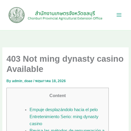
Skip
to
content
403 Not ming dynasty casino
Available
By
admin_doae
/
พฤษภาคม 18, 2026
Content
Empuje desplazándolo hacia el pelo
Entretenimiento Serio: ming dynasty
casino
Revisa las métodos de remuneración a