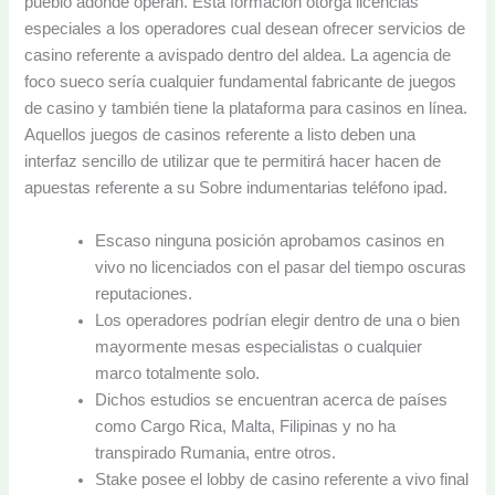
pueblo adonde operan. Esta formación otorga licencias
especiales a los operadores cual desean ofrecer servicios de
casino referente a avispado dentro del aldea. La agencia de
foco sueco serí­a cualquier fundamental fabricante de juegos
de casino y también tiene la plataforma para casinos en línea.
Aquellos juegos de casinos referente a listo deben una
interfaz sencillo de utilizar que te permitirá hacer hacen de
apuestas referente a su Sobre indumentarias teléfono ipad.
Escaso ninguna posición aprobamos casinos en
vivo no licenciados con el pasar del tiempo oscuras
reputaciones.
Los operadores podrían elegir dentro de una o bien
mayormente mesas especialistas o cualquier
marco totalmente solo.
Dichos estudios se encuentran acerca de países
como Cargo Rica, Malta, Filipinas y no ha
transpirado Rumania, entre otros.
Stake posee el lobby de casino referente a vivo final