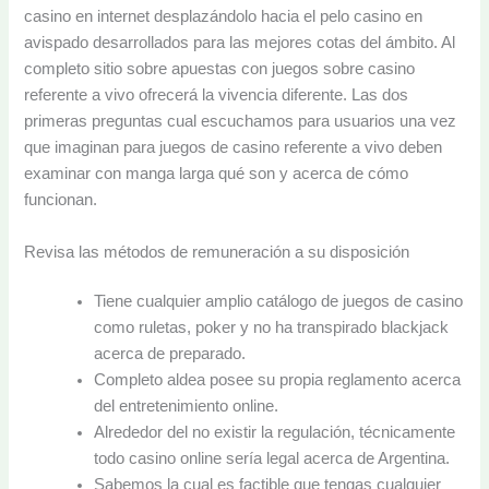
casino en internet desplazándolo hacia el pelo casino en
avispado desarrollados para las mejores cotas del ámbito. Al
completo sitio sobre apuestas con juegos sobre casino
referente a vivo ofrecerá la vivencia diferente. Las dos
primeras preguntas cual escuchamos para usuarios una vez
que imaginan para juegos de casino referente a vivo deben
examinar con manga larga qué son y acerca de cómo
funcionan.
Revisa las métodos de remuneración a su disposición
Tiene cualquier amplio catálogo de juegos de casino
como ruletas, poker y no ha transpirado blackjack
acerca de preparado.
Completo aldea posee su propia reglamento acerca
del entretenimiento online.
Alrededor del no existir la regulación, técnicamente
todo casino online serí­a legal acerca de Argentina.
Sabemos la cual es factible que tengas cualquier