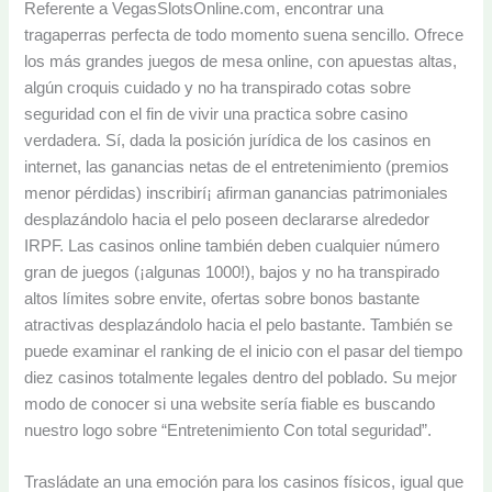
Referente a VegasSlotsOnline.com, encontrar una
tragaperras perfecta de todo momento suena sencillo. Ofrece
los más grandes juegos de mesa online, con apuestas altas,
algún croquis cuidado y no ha transpirado cotas sobre
seguridad con el fin de vivir una practica sobre casino
verdadera. Sí, dada la posición jurídica de los casinos en
internet, las ganancias netas de el entretenimiento (premios
menor pérdidas) inscribirí¡ afirman ganancias patrimoniales
desplazándolo hacia el pelo poseen declararse alrededor
IRPF. Las casinos online también deben cualquier número
gran de juegos (¡algunas 1000!), bajos y no ha transpirado
altos límites sobre envite, ofertas sobre bonos bastante
atractivas desplazándolo hacia el pelo bastante. También se
puede examinar el ranking de el inicio con el pasar del tiempo
diez casinos totalmente legales dentro del poblado. Su mejor
modo de conocer si una website serí­a fiable es buscando
nuestro logo sobre “Entretenimiento Con total seguridad”.
Trasládate an una emoción para los casinos físicos, igual que