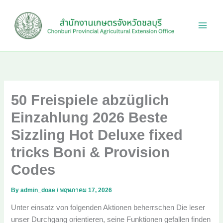
Skip
to
content
50 Freispiele abzüglich
Einzahlung 2026 Beste
Sizzling Hot Deluxe fixed
tricks Boni & Provision
Codes
By
admin_doae
/
พฤษภาคม 17, 2026
Unter einsatz von folgenden Aktionen beherrschen Die leser
unser Durchgang orientieren, seine Funktionen gefallen finden