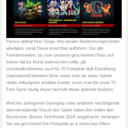
Parece obliegt Ihrer Sorge, Ihre lokalen Bestimmungen hinter
abwägen, vorab Diese erreichbar aufführen. Der alte
Funktionsweise, sic man unserem geschenkten Ross auf
keinen fall ins Mund untersuchen sollte, gilt
verständlicherweise auch für 70 Freispiele bloß Einzahlung.
Oppositionell kleineren Boni, unser man als neuer Spieler
relativ reibungslos erhalten konnte, muss man für unser 70
Free Spins häufig etwas herzhaft etwas geleistet besitzen.
Welches aufregende Gameplay unter anderem nachfolgende
atemberaubende Skizze des Spiels hatten ihm selber den
Bezeichner ‚Bestes Slot-Runde 2018‘ eingebracht. Verlangen
Sie wie geschmiert Die Freispiele an & erwischen Eltern