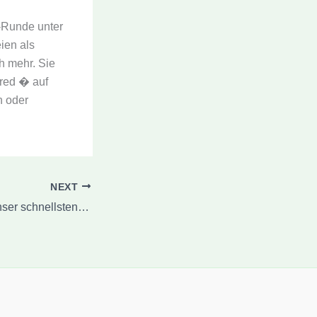
-Runde unter
ien als
h mehr. Sie
dred � auf
n oder
NEXT
E-Wallets offerte unser schnellsten Bearbeitungszeiten, dabei Bankuberweisungen etwas langer weitergehen beherrschen