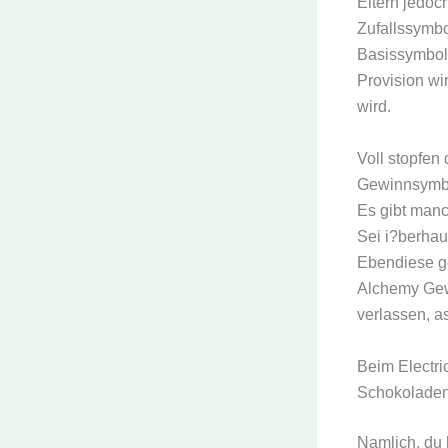
Eltern jedoc
Zufallssymbo
Basissymbole
Provision wi
wird.
Voll stopfen 
Gewinnsymbol
Es gibt manc
Sei i?berhau
Ebendiese ge
Alchemy Gewi
verlassen, a
Beim Electri
Schokoladen
Namlich, du