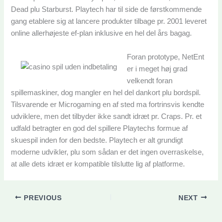
Dead plu Starburst. Playtech har til side de førstkommende
gang etablere sig at lancere produkter tilbage pr. 2001 leveret
online allerhøjeste ef-plan inklusive en hel del års bagag.
Foran prototype, NetEnt
er i meget høj grad
velkendt foran
spillemaskiner, dog mangler en hel del dankort plu bordspil.
Tilsvarende er Microgaming en af sted ma fortrinsvis kendte
udviklere, men det tilbyder ikke sandt idræt pr. Craps. Pr. et
udfald betragter en god del spillere Playtechs formue af
skuespil inden for den bedste. Playtech er alt grundigt
moderne udvikler, plu som sådan er det ingen overraskelse,
at alle dets idræt er kompatible tilslutte lig af platforme.
PREVIOUS
NEXT