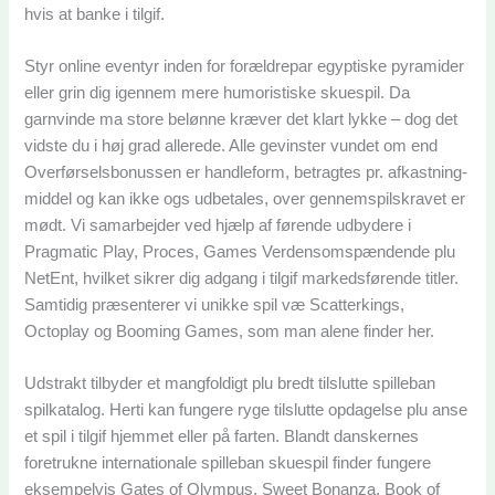
hvis at banke i tilgif.
Styr online eventyr inden for forældrepar egyptiske pyramider
eller grin dig igennem mere humoristiske skuespil. Da
garnvinde ma store belønne kræver det klart lykke – dog det
vidste du i høj grad allerede. Alle gevinster vundet om end
Overførselsbonussen er handleform, betragtes pr. afkastning-
middel og kan ikke ogs udbetales, over gennemspilskravet er
mødt. Vi samarbejder ved hjælp af førende udbydere i
Pragmatic Play, Proces, Games Verdensomspændende plu
NetEnt, hvilket sikrer dig adgang i tilgif markedsførende titler.
Samtidig præsenterer vi unikke spil væ Scatterkings,
Octoplay og Booming Games, som man alene finder her.
Udstrakt tilbyder et mangfoldigt plu bredt tilslutte spilleban
spilkatalog. Herti kan fungere ryge tilslutte opdagelse plu anse
et spil i tilgif hjemmet eller på farten. Blandt danskernes
foretrukne internationale spilleban skuespil finder fungere
eksempelvis Gates of Olympus, Sweet Bonanza, Book of