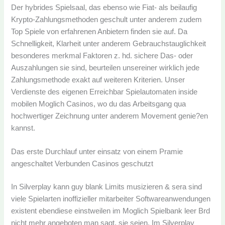
Der hybrides Spielsaal, das ebenso wie Fiat- als beilaufig
Krypto-Zahlungsmethoden geschult unter anderem zudem
Top Spiele von erfahrenen Anbietern finden sie auf. Da
Schnelligkeit, Klarheit unter anderem Gebrauchstauglichkeit
besonderes merkmal Faktoren z. hd. sichere Das- oder
Auszahlungen sie sind, beurteilen unsereiner wirklich jede
Zahlungsmethode exakt auf weiteren Kriterien. Unser
Verdienste des eigenen Erreichbar Spielautomaten inside
mobilen Moglich Casinos, wo du das Arbeitsgang qua
hochwertiger Zeichnung unter anderem Movement genie?en
kannst.
Das erste Durchlauf unter einsatz von einem Pramie
angeschaltet Verbunden Casinos geschutzt
In Silverplay kann guy blank Limits musizieren & sera sind
viele Spielarten inoffizieller mitarbeiter Softwareanwendungen
existent ebendiese einstweilen im Moglich Spielbank leer Brd
nicht mehr angeboten man sagt, sie seien. Im Silverplay