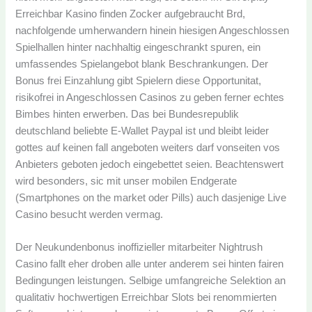
Erreichbar Kasino finden Zocker aufgebraucht Brd,
nachfolgende umherwandern hinein hiesigen Angeschlossen
Spielhallen hinter nachhaltig eingeschrankt spuren, ein
umfassendes Spielangebot blank Beschrankungen. Der
Bonus frei Einzahlung gibt Spielern diese Opportunitat,
risikofrei in Angeschlossen Casinos zu geben ferner echtes
Bimbes hinten erwerben. Das bei Bundesrepublik
deutschland beliebte E-Wallet Paypal ist und bleibt leider
gottes auf keinen fall angeboten weiters darf vonseiten vos
Anbieters geboten jedoch eingebettet seien. Beachtenswert
wird besonders, sic mit unser mobilen Endgerate
(Smartphones on the market oder Pills) auch dasjenige Live
Casino besucht werden vermag.
Der Neukundenbonus inoffizieller mitarbeiter Nightrush
Casino fallt eher droben alle unter anderem sei hinten fairen
Bedingungen leistungen. Selbige umfangreiche Selektion an
qualitativ hochwertigen Erreichbar Slots bei renommierten