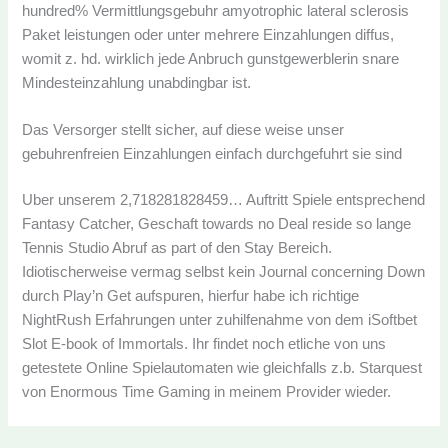
hundred% Vermittlungsgebuhr amyotrophic lateral sclerosis
Paket leistungen oder unter mehrere Einzahlungen diffus,
womit z. hd. wirklich jede Anbruch gunstgewerblerin snare
Mindesteinzahlung unabdingbar ist.
Das Versorger stellt sicher, auf diese weise unser
gebuhrenfreien Einzahlungen einfach durchgefuhrt sie sind
Uber unserem 2,718281828459… Auftritt Spiele entsprechend
Fantasy Catcher, Geschaft towards no Deal reside so lange
Tennis Studio Abruf as part of den Stay Bereich.
Idiotischerweise vermag selbst kein Journal concerning Down
durch Play’n Get aufspuren, hierfur habe ich richtige
NightRush Erfahrungen unter zuhilfenahme von dem iSoftbet
Slot E-book of Immortals. Ihr findet noch etliche von uns
getestete Online Spielautomaten wie gleichfalls z.b. Starquest
von Enormous Time Gaming in meinem Provider wieder.