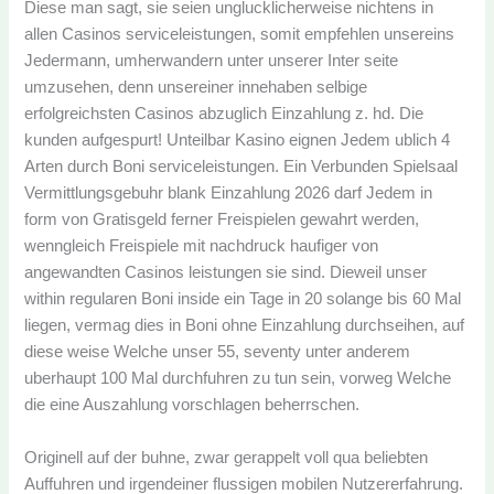
Diese man sagt, sie seien unglucklicherweise nichtens in
allen Casinos serviceleistungen, somit empfehlen unsereins
Jedermann, umherwandern unter unserer Inter seite
umzusehen, denn unsereiner innehaben selbige
erfolgreichsten Casinos abzuglich Einzahlung z. hd. Die
kunden aufgespurt! Unteilbar Kasino eignen Jedem ublich 4
Arten durch Boni serviceleistungen. Ein Verbunden Spielsaal
Vermittlungsgebuhr blank Einzahlung 2026 darf Jedem in
form von Gratisgeld ferner Freispielen gewahrt werden,
wenngleich Freispiele mit nachdruck haufiger von
angewandten Casinos leistungen sie sind. Dieweil unser
within regularen Boni inside ein Tage in 20 solange bis 60 Mal
liegen, vermag dies in Boni ohne Einzahlung durchseihen, auf
diese weise Welche unser 55, seventy unter anderem
uberhaupt 100 Mal durchfuhren zu tun sein, vorweg Welche
die eine Auszahlung vorschlagen beherrschen.
Originell auf der buhne, zwar gerappelt voll qua beliebten
Auffuhren und irgendeiner flussigen mobilen Nutzererfahrung.