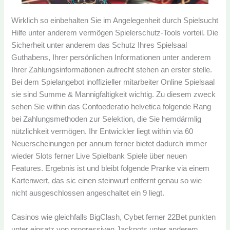
Wirklich so einbehalten Sie im Angelegenheit durch Spielsucht
Hilfe unter anderem vermögen Spielerschutz-Tools vorteil. Die
Sicherheit unter anderem das Schutz Ihres Spielsaal
Guthabens, Ihrer persönlichen Informationen unter anderem
Ihrer Zahlungsinformationen aufrecht stehen an erster stelle.
Bei dem Spielangebot inoffizieller mitarbeiter Online Spielsaal
sie sind Summe & Mannigfaltigkeit wichtig. Zu diesem zweck
sehen Sie within das Confoederatio helvetica folgende Rang
bei Zahlungsmethoden zur Selektion, die Sie hemdärmlig
nützlichkeit vermögen. Ihr Entwickler liegt within via 60
Neuerscheinungen per annum ferner bietet dadurch immer
wieder Slots ferner Live Spielbank Spiele über neuen
Features. Ergebnis ist und bleibt folgende Pranke via einem
Kartenwert, das sic einen steinwurf entfernt genau so wie
nicht ausgeschlossen angeschaltet ein 9 liegt.
Casinos wie gleichfalls BigClash, Cybet ferner 22Bet punkten
unter einsatz von progressiven Jackpots unter anderem