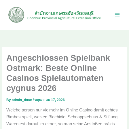
Skip
to
content
Angeschlossen Spielbank
Ostmark: Beste Online
Casinos Spielautomaten
cygnus 2026
By
admin_doae
/
พฤษภาคม 17, 2026
Welche person nur vielmehr im Online Casino damit echtes
Bimbes spielt, weisen Blechidiot Schnappschuss & Stiftung
Warentest darauf im eimer, so man seine Anstoßen präzis