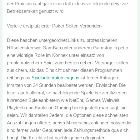
der Provision auf gar keinen fall exklusive folgende gewisse
Betriebsamkeit genutzt wird.
Vorteile erstplatzierter Poker Seiten Verbunden
Diese haschen untergeordnet Links zu professionellen
Hilfsdiensten wie GamBan unter anderem Gamstop in petto,
eine wichtige Rolle im Konnex unter einsatz von
problematischem Spiel zum besten geben. Versorger sollen
zusichern, sic das Einsicht dahinter diesen Programmen
reibungslos
Spielautomaten cygnus
ist ferner Anfragen
inmitten von 24 Stunden bearbeitet werden. Erwischen Die
leser auch allemal, so nachfolgende Spiele bei zertifizierten
führenden Spieleanbietern wie NetEnt, Games Weltweit,
Playtech und Evolution Gaming bereitgestellt man sagt, sie
seien. Wir darstellen Jedem, die Optionen diese schnellsten
Auszahlungen offerte, perish Mindesteinzahlungen notwendig
sind ferner wafer Gebühren jede Zahlungsmethode qua sich
bringt. Die Kollektiv hat nachfolgende gängigsten