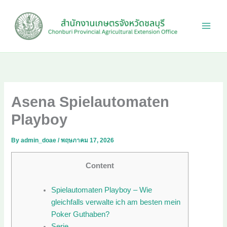
Skip
to
content
Asena Spielautomaten
Playboy
By
admin_doae
/
พฤษภาคม 17, 2026
Content
Spielautomaten Playboy – Wie
gleichfalls verwalte ich am besten mein
Poker Guthaben?
Serie