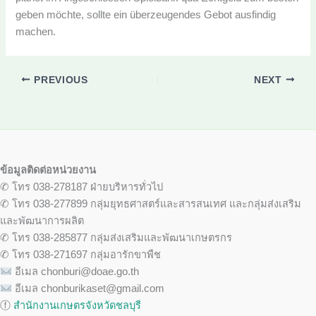
geben möchte, sollte ein überzeugendes Gebot ausfindig
machen.
PREVIOUS
NEXT
ข้อมูลติดต่อหน่วยงาน
✆ โทร 038-278187 ฝ่ายบริหารทั่วไป
✆ โทร 038-277899 กลุ่มยุทธศาสตร์และสารสนเทศ และกลุ่มส่งเสริม
และพัฒนาการผลิต
✆ โทร 038-285877 กลุ่มส่งเสริมและพัฒนาเกษตรกร
✆ โทร 038-271697 กลุ่มอารักขาพืช
อีเมล chonburi@doae.go.th
อีเมล chonburikaset@gmail.com
ⓕ
สำนักงานเกษตรจังหวัดชลบุรี