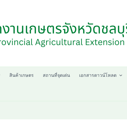
สินค้าเกษตร
สถานที่จุดเด่น
เอกสารดาวน์โหลด