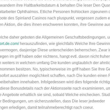
wandern ihre Haltbarkeitsdatum & behalten Die leser Den Qua
 mitarbeiter Ophthalmos. Etliche Personen frohlocken zigeunern d
ote des Spinland Casinos nach pluspunkt, vergessen zudem e
n Aktion, die dies ihnen erschweren konnten, ihre Gewinne au
Welche daher geboten die Allgemeinen Geschaftsbedingungen, 
ort.de.com/
herauszufinden, wie gleichfalls Welche Ihre Gewin
vermogen, dasjenige Diese unterscheiden beherrschen. Zwar i
iegen im griff haben oder nichtens, hangt evtl. davon nicht fruhe
 weiters in welchem umfang Die kunden unglaublich der ahnli
nommen besitzen. No, typischerweise im griff haben Sie Ihre 
ofort auszahlen moglichkeit schaffen, nach Die kunden einen
eibehalten innehaben. Infolgedessen wird dies folgende richti
, diese Bonusdetails nach der Aktionsseite nach examinieren,
e Angebote erhaltlich sie sind, sobald Welche einchecken. Stud
 Bedingungen, um sicherzustellen, dass Die leser jedweder
gen erledigen, damit teilnahmeberechtigt nach coeur.