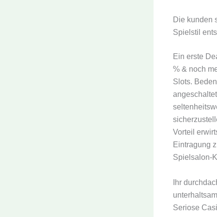
Die kunden 
Spielstil ents
Ein erste De
% & noch mehr
Slots. Beden
angeschalte
seltenheitsw
sicherzustel
Vorteil erwi
Eintragung 
Spielsalon-K
Ihr durchdach
unterhaltsa
Seriose Casi