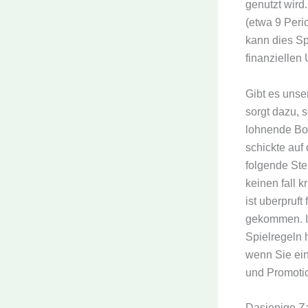
genutzt wird
(etwa 9 Perio
kann dies S
finanziellen
Gibt es unse
sorgt dazu, 
lohnende Bon
schickte au
folgende Ste
keinen fall 
ist uberpruf
gekommen. In
Spielregeln 
wenn Sie ein
und Promoti
Dasjenige Zas