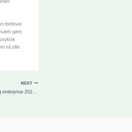
mmeli
n forbliver
ersærk gøre
 psykisk
ure så ofte
NEXT
SpinRise Gambling enterprise 2025: Bonuses, Games and you may Protection