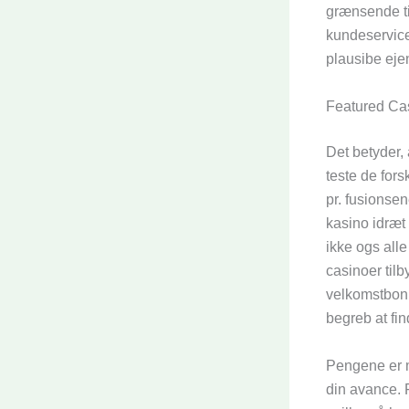
grænsende ti
kundeservice
plausibe eje
Featured Ca
Det betyder,
teste de for
pr. fusionsen
kasino idræt 
ikke ogs alle
casinoer tilb
velkomstbonus
begreb at fin
Pengene er m
din avance. F