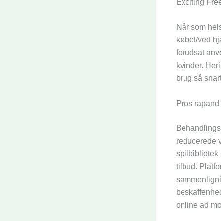
Exciting Fre
Når som hels
købet/ved hj
forudsat anve
kvinder. Heri
brug så snar
Pros rapand
Behandlingst
reducerede v
spilbibliote
tilbud. Plat
sammenlignin
beskaffenhed
online ad mo