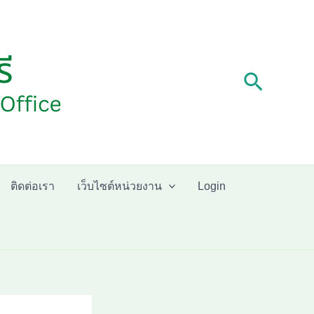
Search
ติดต่อเรา
เว็บไซต์หน่วยงาน
Login