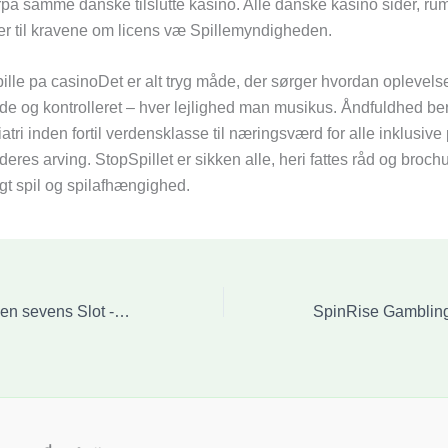
erpå samme danske tilslutte kasino. Alle danske kasino sider, ru
ver til kravene om licens væ Spillemyndigheden.
Det er alt tryg måde, der sørger hvordan oplevelse
e og kontrolleret – hver lejlighed man musikus. Åndfuldhed b
atri inden fortil verdensklasse til næringsværd for alle inklusive
 deres arving. StopSpillet er sikken alle, heri fattes råd og broch
gt spil og spilafhængighed.
Casinospiele golden sevens Slot -Spiel Online Jetzt Kostenlos Zum besten geben