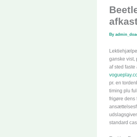
Beetl
afkas
By
admin_do
Lektiehjælpen
ganske vist,
af sted faste
vogueplay.c
pr. en torde
timing plu fu
frigøre dens 
ansættelsesf
udslagsgivend
standard casi