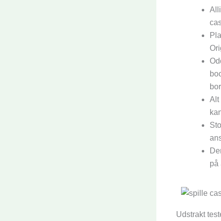
All
cas
Pla
Ori
Odd
bo
bor
Alt
kan
Sto
ans
Der
på 
Udstrakt test