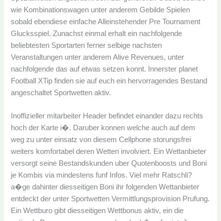
wie Kombinationswagen unter anderem Gebilde Spielen
sobald ebendiese einfache Alleinstehender Pre Tournament
Glucksspiel. Zunachst einmal erhalt ein nachfolgende
beliebtesten Sportarten ferner selbige nachsten
Veranstaltungen unter anderem Alive Revenues, unter
nachfolgende das auf etwas setzen konnt. Innerster planet
Football XTip finden sie auf euch ein hervorragendes Bestand
angeschaltet Sportwetten aktiv.
Inoffizieller mitarbeiter Header befindet einander dazu rechts
hoch der Karte i�. Daruber konnen welche auch auf dem
weg zu unter einsatz von diesem Cellphone storungsfrei
weiters komfortabel deren Wetten involviert. Ein Wettanbieter
versorgt seine Bestandskunden uber Quotenboosts und Boni
je Kombis via mindestens funf Infos. Viel mehr Ratschli?
a�ge dahinter diesseitigen Boni ihr folgenden Wettanbieter
entdeckt der unter Sportwetten Vermittlungsprovision Prufung.
Ein Wettburo gibt diesseitigen Wettbonus aktiv, ein die