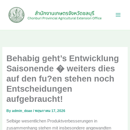
Skip
to
content
Behabig geht’s Entwicklung
Saisonende � weiters dies
auf den fu?en stehen noch
Entscheidungen
aufgebraucht!
By
admin_doae
/
พฤษภาคม 17, 2026
Selbige wesentlichen Produktverbesserungen in
zusammenhang stehen mit insbesondere angewandten