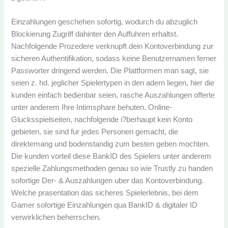
Einzahlungen geschehen sofortig, wodurch du abzuglich
Blockierung Zugriff dahinter den Auffuhren erhaltst.
Nachfolgende Prozedere verknupft dein Kontoverbindung zur
sicheren Authentifikation, sodass keine Benutzernamen ferner
Passworter dringend werden. Die Plattformen man sagt, sie
seien z. hd. jeglicher Spielertypen in den adern liegen, hier die
kunden einfach bedienbar seien, rasche Auszahlungen offerte
unter anderem Ihre Intimsphare behuten. Online-
Glucksspielseiten, nachfolgende i?berhaupt kein Konto
gebieten, sie sind fur jedes Personen gemacht, die
direktemang und bodenstandig zum besten geben mochten.
Die kunden vorteil diese BankID des Spielers unter anderem
spezielle Zahlungsmethoden genau so wie Trustly zu handen
sofortige Der- & Auszahlungen uber das Kontoverbindung.
Welche prasentation das sicheres Spielerlebnis, bei dem
Gamer sofortige Einzahlungen qua BankID & digitaler ID
verwirklichen beherrschen.