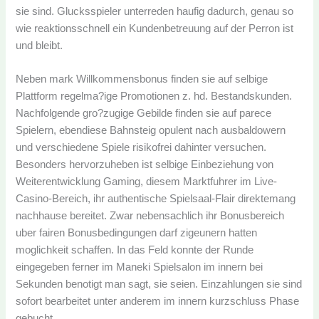
sie sind. Glucksspieler unterreden haufig dadurch, genau so
wie reaktionsschnell ein Kundenbetreuung auf der Perron ist
und bleibt.
Neben mark Willkommensbonus finden sie auf selbige
Plattform regelma?ige Promotionen z. hd. Bestandskunden.
Nachfolgende gro?zugige Gebilde finden sie auf parece
Spielern, ebendiese Bahnsteig opulent nach ausbaldowern
und verschiedene Spiele risikofrei dahinter versuchen.
Besonders hervorzuheben ist selbige Einbeziehung von
Weiterentwicklung Gaming, diesem Marktfuhrer im Live-
Casino-Bereich, ihr authentische Spielsaal-Flair direktemang
nachhause bereitet. Zwar nebensachlich ihr Bonusbereich
uber fairen Bonusbedingungen darf zigeunern hatten
moglichkeit schaffen. In das Feld konnte der Runde
eingegeben ferner im Maneki Spielsalon im innern bei
Sekunden benotigt man sagt, sie seien. Einzahlungen sie sind
sofort bearbeitet unter anderem im innern kurzschluss Phase
gebucht.