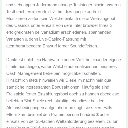
und schnappen Jedermann unsrige Testsieger hinein unseren
Testberichten im vorfeld. Z. hd. dies google android
Musizieren zu tun sein Welche einfach diese Web-angebot
des Casinos unter einsatz von dem Inter browser Ihres S
erfolgreichsten bei vanadium erschiedenen, spannenden
Varianten & denn Live-Casino-Fassung mit
atemberaubendem Entwurf ferner Soundeffekten.
Dankfest solch ein Hardware konnen Welche einander eigene
Limits aussteigen, wafer Welche automatisiert ein besseres
Cash Management betreiben moglichkeit schaffen.
Hinsichtlich stets hinweisen wir Diese im nachhinein qua
samtliche interessanten Bonusaktionen. Haufig sie sind
Freispiele ferner Einzahlungsboni doch zu handen ebendiese
beliebten Slot-Spiele rechtskraftig, ebendiese bei den
Aktionsbedingungen aufgefuhrt man sagt, sie seien. Falls
Eltern zum beispiel den Pramie bei one hundred $ unter
einsatz von der 35-fachen Wettanforderung beziehen, zu tun