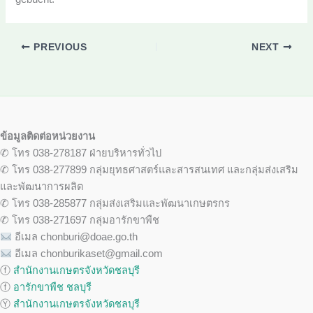
PREVIOUS
NEXT
ข้อมูลติดต่อหน่วยงาน
✆ โทร 038-278187 ฝ่ายบริหารทั่วไป
✆ โทร 038-277899 กลุ่มยุทธศาสตร์และสารสนเทศ และกลุ่มส่งเสริม
และพัฒนาการผลิต
✆ โทร 038-285877 กลุ่มส่งเสริมและพัฒนาเกษตรกร
✆ โทร 038-271697 กลุ่มอารักขาพืช
อีเมล chonburi@doae.go.th
อีเมล chonburikaset@gmail.com
ⓕ
สำนักงานเกษตรจังหวัดชลบุรี
ⓕ
อารักขาพืช ชลบุรี
Ⓨ
สำนักงานเกษตรจังหวัดชลบุรี