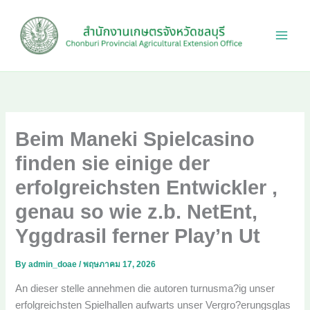
Skip
to
content
Beim Maneki Spielcasino
finden sie einige der
erfolgreichsten Entwickler ,
genau so wie z.b. NetEnt,
Yggdrasil ferner Play’n Ut
By
admin_doae
/
พฤษภาคม 17, 2026
An dieser stelle annehmen die autoren turnusma?ig unser
erfolgreichsten Spielhallen aufwarts unser Vergro?erungsglas