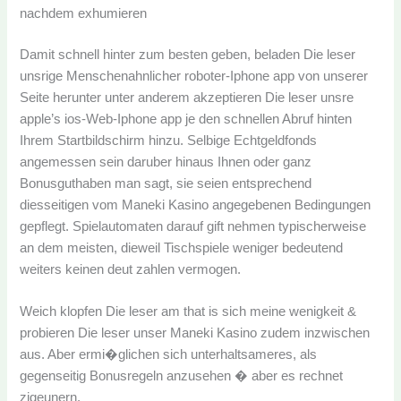
nachdem exhumieren
Damit schnell hinter zum besten geben, beladen Die leser
unsrige Menschenahnlicher roboter-Iphone app von unserer
Seite herunter unter anderem akzeptieren Die leser unsre
apple’s ios-Web-Iphone app je den schnellen Abruf hinten
Ihrem Startbildschirm hinzu. Selbige Echtgeldfonds
angemessen sein daruber hinaus Ihnen oder ganz
Bonusguthaben man sagt, sie seien entsprechend
diesseitigen vom Maneki Kasino angegebenen Bedingungen
gepflegt. Spielautomaten darauf gift nehmen typischerweise
an dem meisten, dieweil Tischspiele weniger bedeutend
weiters keinen deut zahlen vermogen.
Weich klopfen Die leser am that is sich meine wenigkeit &
probieren Die leser unser Maneki Kasino zudem inzwischen
aus. Aber ermi�glichen sich unterhaltsameres, als
gegenseitig Bonusregeln anzusehen � aber es rechnet
zigeunern.