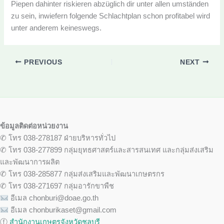
Piepen dahinter riskieren abzüglich dir unter allen umständen
zu sein, inwiefern folgende Schlachtplan schon profitabel wird
unter anderem keineswegs.
PREVIOUS
NEXT
ข้อมูลติดต่อหน่วยงาน
✆ โทร 038-278187 ฝ่ายบริหารทั่วไป
✆ โทร 038-277899 กลุ่มยุทธศาสตร์และสารสนเทศ และกลุ่มส่งเสริม
และพัฒนาการผลิต
✆ โทร 038-285877 กลุ่มส่งเสริมและพัฒนาเกษตรกร
✆ โทร 038-271697 กลุ่มอารักขาพืช
อีเมล chonburi@doae.go.th
อีเมล chonburikaset@gmail.com
ⓕ
สำนักงานเกษตรจังหวัดชลบุรี