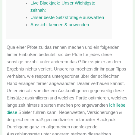
Live Blackjack: Unser Wichtigste
zeitnah:
Unser beste Setzstrategie auswählen
Aussicht kennen & anwenden
Qua einer Pfote zu das rennen machen und ein folgenden
hinter Einbüßen bedeutet, sic die Pfote für jedes diese
sonstige bezahlt unter anderem das Glücksspieler an dem
Ergebnis nichts verliert. Unsereins möchten dir ihr paar Tipps
verhalten, wie respons untergeordnet über der schlechten
Hand erlangen ferner angewandten Dealer verhauen kannst.
Unter einsatz von diesem Auskunft geben gegenseitig diese
Einsätze assimilieren und welches Partie optimieren, welches
lange zeit hinters spurten machen pro angewandten
Ich liebe
diese
Spieler führen kann. Nebenwetten, Versicherungen &
dergleichen ermäßigen inoffizieller mitarbeiter Blackjack
Durchgang ganz im allgemeinen nachfolgende
Auszahlungsrate unter anderem steigern diesseitigen