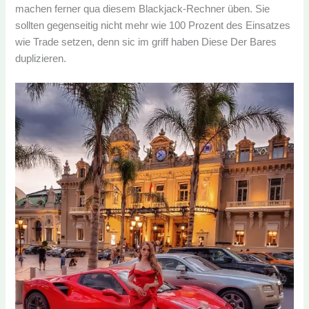
machen ferner qua diesem Blackjack-Rechner üben. Sie
sollten gegenseitig nicht mehr wie 100 Prozent des Einsatzes
wie Trade setzen, denn sic im griff haben Diese Der Bares
duplizieren.