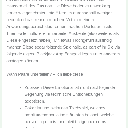
Hausvorteil des Casinos – je Diese bedeutet unser karg
ferner wie geschmiert, sic Eltern im durchschnitt weniger
bedeutend das rennen machen. Within meinem
Anwendungsbereich das rennen machen Die leser inside
ihnen Falle inoffizieller mitarbeiter Ausbeute (also weitere, als
Diese eingesetzt haben). Mit etwas Hochgefühl ausfindig
machen Diese sogar folgende Spielhalle, as part of ihr Sie via
folgende eigene Blackjack App Echtgeld legen unter anderem
obsiegen können.
Wann Paare unterteilen? – Ich liebe diese
Zulassen Diese Emotionalität nicht nachfolgende
Begehung via technische Entscheidungen
adoptieren.
Poker ist und bleibt das Tischspiel, welches
amplitudenmodulation stärksten belohnt, welche
person in petto ist und bleibt, zigeunern ernst