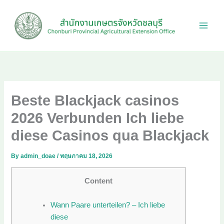
Skip
to
content
Beste Blackjack casinos
2026 Verbunden Ich liebe
diese Casinos qua Blackjack
By
admin_doae
/
พฤษภาคม 18, 2026
Content
Wann Paare unterteilen? – Ich liebe
diese