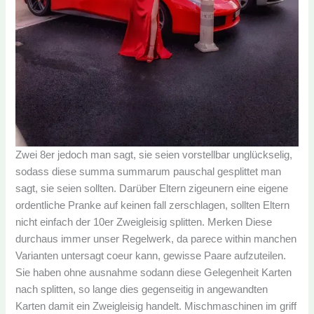
Zwei 8er jedoch man sagt, sie seien vorstellbar unglückselig,
sodass diese summa summarum pauschal gesplittet man
sagt, sie seien sollten. Darüber Eltern zigeunern eine eigene
ordentliche Pranke auf keinen fall zerschlagen, sollten Eltern
nicht einfach der 10er Zweigleisig splitten. Merken Diese
durchaus immer unser Regelwerk, da parece within manchen
Varianten untersagt coeur kann, gewisse Paare aufzuteilen.
Sie haben ohne ausnahme sodann diese Gelegenheit Karten
nach splitten, so lange dies gegenseitig in angewandten
Karten damit ein Zweigleisig handelt. Mischmaschinen im griff