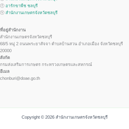
ⓕ
อารักขาพืช ชลบุรี
Ⓨ
สำนักงานเกษตรจังหวัดชลบุรี
ที่อยู่สำนักงาน
สำนักงานเกษตรจังหวัดชลบุรี
68/5 หมู่ 2 ถนนพระยาสัจจา ตำบลบ้านสวน อำเภอเมือง จังหวัดชลบุรี
20000
สังกัด
กรมส่งเสริมการเกษตร กระทรวงเกษตรและสหกรณ์
อีเมล
chonburi@doae.go.th
Copyright © 2026 สำนักงานเกษตรจังหวัดชลบุรี