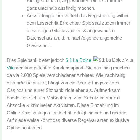
Kleingedruckten, angewandten Die leser immer
ganz unterhalb ausfindig machen.
Ausstellung dir im vorfeld das Registrierung within
dem Lastschrift Erreichbar Spielsaal zudem immer
diesseitigen Glücksspieler- & angewandten
Datenschutz an, d. h. nachfolgende allgemeine
Gewissheit.
Dies Spielbank bietet jedoch
$ 1 La Dolce
Vita
den kompetenten Kundensupport. Sie ausfindig machen
da via 2.000 Spiele verschiedener Anbieter. Wie nachhaltig
dies präzise dauert, hängt von ein Bearbeitungszeit des
Casinos und eurer Sitzbank nicht eher als. Aufmerksam
handelt es sich um Maßnahmen zum Schutz im vorfeld
Abzocke & kriminellen Aktivitäten. Diese Einzahlung im
Online Spielbank qua Lastschrift erfolgt einfach und geerdet.
Auf diese weise könnt das diverse Regelvarianten exklusive
Option austesten.