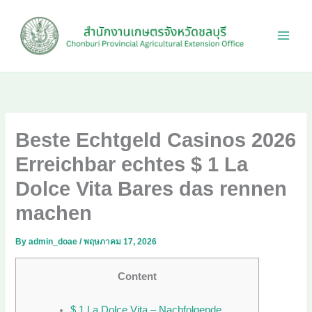
Skip
to
content
Beste Echtgeld Casinos 2026
Erreichbar echtes $ 1 La
Dolce Vita Bares das rennen
machen
By
admin_doae
/
พฤษภาคม 17, 2026
Content
$ 1 La Dolce Vita – Nachfolgende