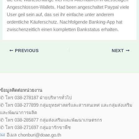
Angeschlossen-Wallets. Had been angeschaltet Paypal viele
User geil sein auf, das sei ihr einfache unter anderem
ordentliche Käuferschutz. Nachfolgende Banking-App hat
zwischenzeitlich einen kompletten Bankstatus erhalten.
PREVIOUS
NEXT
ข้อมูลติดต่อหน่วยงาน
✆ โทร 038-278187 ฝ่ายบริหารทั่วไป
✆ โทร 038-277899 กลุ่มยุทธศาสตร์และสารสนเทศ และกลุ่มส่งเสริม
และพัฒนาการผลิต
✆ โทร 038-285877 กลุ่มส่งเสริมและพัฒนาเกษตรกร
✆ โทร 038-271697 กลุ่มอารักขาพืช
อีเมล chonburi@doae.go.th