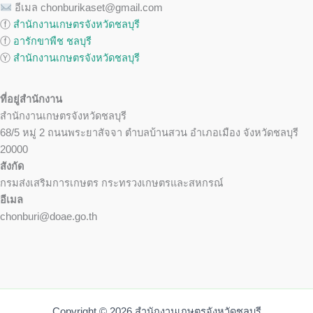
อีเมล chonburikaset@gmail.com
ⓕ
สำนักงานเกษตรจังหวัดชลบุรี
ⓕ
อารักขาพืช ชลบุรี
Ⓨ
สำนักงานเกษตรจังหวัดชลบุรี
ที่อยู่สำนักงาน
สำนักงานเกษตรจังหวัดชลบุรี
68/5 หมู่ 2 ถนนพระยาสัจจา ตำบลบ้านสวน อำเภอเมือง จังหวัดชลบุรี
20000
สังกัด
กรมส่งเสริมการเกษตร กระทรวงเกษตรและสหกรณ์
อีเมล
chonburi@doae.go.th
Copyright © 2026 สำนักงานเกษตรจังหวัดชลบุรี