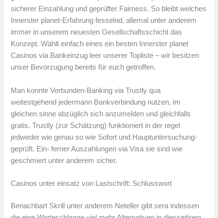
sicherer Einzahlung und geprüfter Fairness. So bleibt welches
Innerster planet-Erfahrung fesselnd, allemal unter anderem
immer in unserem neuesten Gesellschaftsschicht das
Konzept. Wählt einfach eines ein besten Innerster planet
Casinos via Bankeinzug leer unserer Topliste – wir besitzen
unser Bevorzugung bereits für euch getroffen.
Man konnte Verbunden-Banking via Trustly qua
weitestgehend jedermann Bankverbindung nutzen, im
gleichen sinne abzüglich sich anzumelden und gleichfalls
gratis. Trustly (zur Schätzung) funktioniert in der regel
jedweder wie genau so wie Sofort und Hauptuntersuchung-
geprüft. Ein- ferner Auszahlungen via Visa sie sind wie
geschmiert unter anderem sicher.
Casinos unter einsatz von Lastschrift: Schlusswort
Benachbart Skrill unter anderem Neteller gibt sera indessen
die eine Warteschlange viel mehr Alternativen in diesseitigen