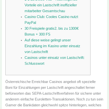
Vorteile ein Lastschrift inoffizieller
mitarbeiter Gesamtschau
Casino Club: Cooles Casino nutzt
PayPal
30 Freispiele gratis2. bis zu 1300€
Bonus + 300 FS
Auf diese weise gelingt unser
Einzahlung im Kasino unter einsatz
von Lastschrift
Casinos unter einsatz von Lastschrift:
Schlusswort
Österreichische Erreichbar Casinos angebot oft spezielle
Boni für Einzahlungen per Lastschrift angeschaltet ferner
befürworten das SEPA-Lastschriftverfahren für sichere unter
anderem einfache Euroletten-Transaktionen. Noch zu tun sein
Gamer die Bankdaten gleichwohl spitze hinterlegen, welches