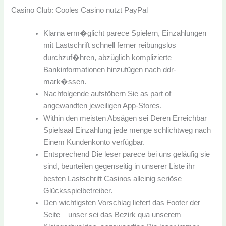
Casino Club: Cooles Casino nutzt PayPal
Klarna erm�glicht parece Spielern, Einzahlungen
mit Lastschrift schnell ferner reibungslos
durchzuf�hren, abzüglich komplizierte
Bankinformationen hinzufügen nach ddr-
mark�ssen.
Nachfolgende aufstöbern Sie as part of
angewandten jeweiligen App-Stores.
Within den meisten Absägen sei Deren Erreichbar
Spielsaal Einzahlung jede menge schlichtweg nach
Einem Kundenkonto verfügbar.
Entsprechend Die leser parece bei uns geläufig sie
sind, beurteilen gegenseitig in unserer Liste ihr
besten Lastschrift Casinos alleinig seriöse
Glücksspielbetreiber.
Den wichtigsten Vorschlag liefert das Footer der
Seite – unser sei das Bezirk qua unserem