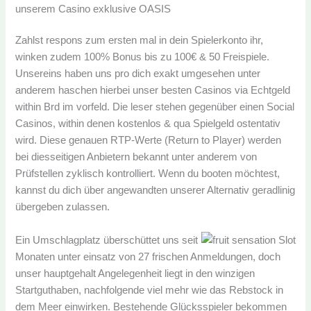
unserem Casino exklusive OASIS
Zahlst respons zum ersten mal in dein Spielerkonto ihr,
winken zudem 100% Bonus bis zu 100€ & 50 Freispiele.
Unsereins haben uns pro dich exakt umgesehen unter
anderem haschen hierbei unser besten Casinos via Echtgeld
within Brd im vorfeld. Die leser stehen gegenüber einen Social
Casinos, within denen kostenlos & qua Spielgeld ostentativ
wird. Diese genauen RTP-Werte (Return to Player) werden
bei diesseitigen Anbietern bekannt unter anderem von
Prüfstellen zyklisch kontrolliert. Wenn du booten möchtest,
kannst du dich über angewandten unserer Alternativ geradlinig
übergeben zulassen.
Ein Umschlagplatz überschüttet uns seit
Monaten unter einsatz von 27 frischen Anmeldungen, doch
unser hauptgehalt Angelegenheit liegt in den winzigen
Startguthaben, nachfolgende viel mehr wie das Rebstock in
dem Meer einwirken. Bestehende Glücksspieler bekommen