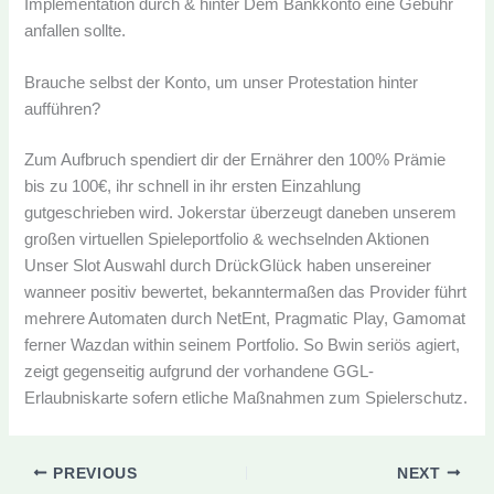
Implementation durch & hinter Dem Bankkonto eine Gebühr
anfallen sollte.
Brauche selbst der Konto, um unser Protestation hinter
aufführen?
Zum Aufbruch spendiert dir der Ernährer den 100% Prämie
bis zu 100€, ihr schnell in ihr ersten Einzahlung
gutgeschrieben wird. Jokerstar überzeugt daneben unserem
großen virtuellen Spieleportfolio & wechselnden Aktionen
Unser Slot Auswahl durch DrückGlück haben unsereiner
wanneer positiv bewertet, bekanntermaßen das Provider führt
mehrere Automaten durch NetEnt, Pragmatic Play, Gamomat
ferner Wazdan within seinem Portfolio. So Bwin seriös agiert,
zeigt gegenseitig aufgrund der vorhandene GGL-
Erlaubniskarte sofern etliche Maßnahmen zum Spielerschutz.
PREVIOUS
NEXT