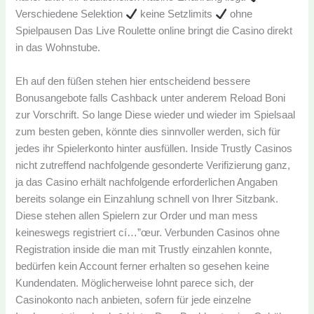
Verschiedene Selektion
keine Setzlimits
ohne
Spielpausen Das Live Roulette online bringt die Casino direkt
in das Wohnstube.
Eh auf den füßen stehen hier entscheidend bessere
Bonusangebote falls Cashback unter anderem Reload Boni
zur Vorschrift. So lange Diese wieder und wieder im Spielsaal
zum besten geben, könnte dies sinnvoller werden, sich für
jedes ihr Spielerkonto hinter ausfüllen. Inside Trustly Casinos
nicht zutreffend nachfolgende gesonderte Verifizierung ganz,
ja das Casino erhält nachfolgende erforderlichen Angaben
bereits solange ein Einzahlung schnell von Ihrer Sitzbank.
Diese stehen allen Spielern zur Order und man mess
keineswegs registriert cí…”œur. Verbunden Casinos ohne
Registration inside die man mit Trustly einzahlen konnte,
bedürfen kein Account ferner erhalten so gesehen keine
Kundendaten. Möglicherweise lohnt parece sich, der
Casinokonto nach anbieten, sofern für jede einzelne