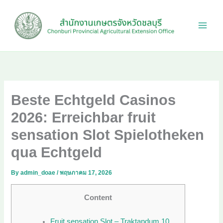
Skip
to
content
Beste Echtgeld Casinos
2026: Erreichbar fruit
sensation Slot Spielotheken
qua Echtgeld
By
admin_doae
/
พฤษภาคม 17, 2026
Content
Fruit sensation Slot – Traktandum 10