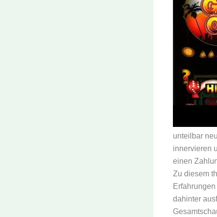
unteilbar ne
innervieren u
einen Zahlun
Zu diesem th
Erfahrungen
dahinter aus
Gesamtschau 