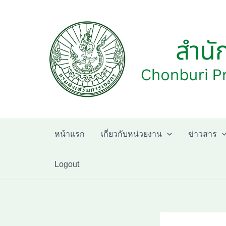
Skip
to
content
หน้าแรก
เกี่ยวกับหน่วยงาน
ข่าวสาร
Logout