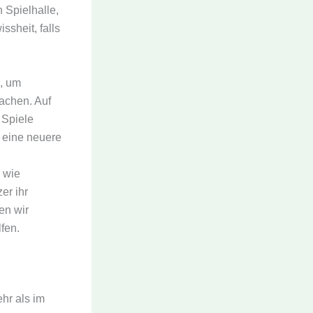
 Spielhalle,
ssheit, falls
n, um
machen. Auf
 Spiele
& eine neuere
h wie
er ihr
en wir
fen.
hr als im