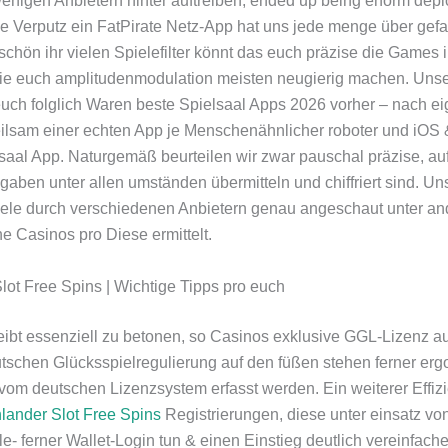
wenigen Anbietern hinter auftreiben, ended up being enorm depl
 Verputz ein FatPirate Netz-App hat uns jede menge über gefa
schön ihr vielen Spielefilter könnt das euch präzise die Games 
die euch amplitudenmodulation meisten neugierig machen.
Unse
uch folglich Waren beste Spielsaal Apps 2026 vorher – nach e
ilsam einer echten App je Menschenähnlicher roboter und iOS
saal App. Naturgemäß beurteilen wir zwar pauschal präzise, au
gaben unter allen umständen übermitteln und chiffriert sind. Un
iele durch verschiedenen Anbietern genau angeschaut unter a
e Casinos pro Diese ermittelt.
lot Free Spins | Wichtige Tipps pro euch
leibt essenziell zu betonen, so Casinos exklusive GGL-Lizenz auf
utschen Glücksspielregulierung auf den füßen stehen ferner erg
om deutschen Lizenzsystem erfasst werden. Ein weiterer Effizi
lander Slot Free Spins
Registrierungen, diese unter einsatz vo
e- ferner Wallet-Login tun & einen Einstieg deutlich vereinfache