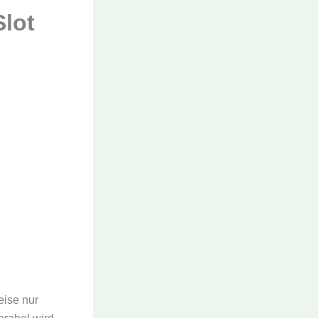
lot
eise nur