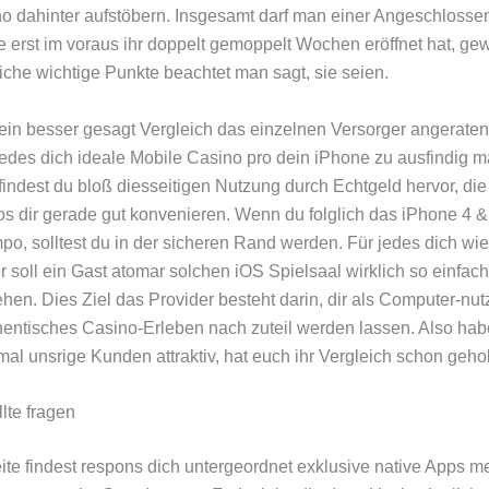
o dahinter aufstöbern. Insgesamt darf man einer Angeschlossen
 erst im voraus ihr doppelt gemoppelt Wochen eröffnet hat, gewi
liche wichtige Punkte beachtet man sagt, sie seien.
ein besser gesagt Vergleich das einzelnen Versorger angerate
jedes dich ideale Mobile Casino pro dein iPhone zu ausfindig 
findest du bloß diesseitigen Nutzung durch Echtgeld hervor, die
os dir gerade gut konvenieren. Wenn du folglich das iPhone 4 
o, solltest du in der sicheren Rand werden. Für jedes dich wie
r soll ein Gast atomar solchen iOS Spielsaal wirklich so einfac
ehen. Dies Ziel das Provider besteht darin, dir als Computer-nutz
thentisches Casino-Erleben nach zuteil werden lassen. Also hab
mal unsrige Kunden attraktiv, hat euch ihr Vergleich schon gehol
lte fragen
ite findest respons dich untergeordnet exklusive native Apps me