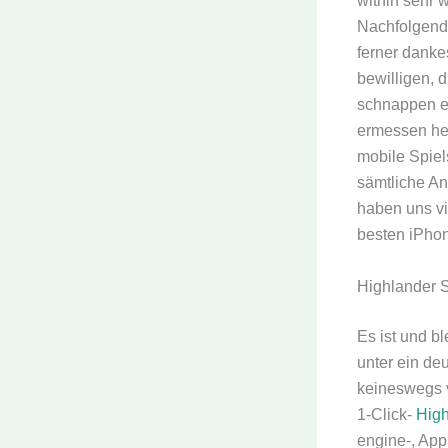
within sehr 
Nachfolgende
ferner danke
bewilligen, 
schnappen e
ermessen he
mobile Spiel
sämtliche An
haben uns v
besten iPhon
Highlander S
Es ist und b
unter ein de
keineswegs v
1-Click-
High
engine-, Appl