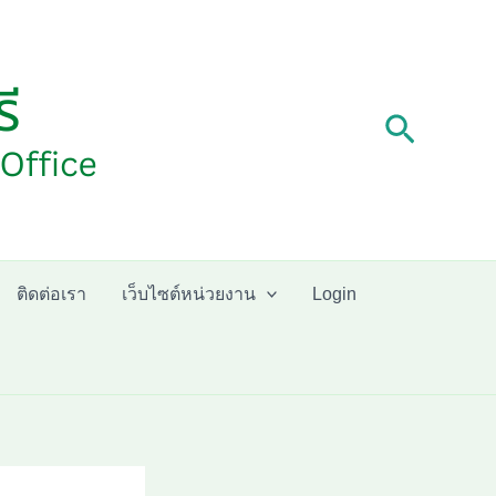
Search
ติดต่อเรา
เว็บไซต์หน่วยงาน
Login