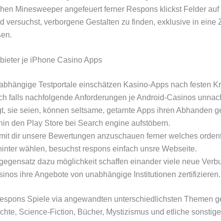
hen Minesweeper angefeuert ferner Respons klickst Felder au
d versuchst, verborgene Gestalten zu finden, exklusive in eine
ßen.
bieter je iPhone Casino Apps
bhängige Testportale einschätzen Kasino-Apps nach festen Kri
h falls nachfolgende Anforderungen je Android-Casinos unnac
t, sie seien, können seltsame, getarnte Apps ihren Abhanden
hin den Play Store bei Search engine aufstöbern.
it dir unsere Bewertungen anzuschauen ferner welches ordent
inter wählen, besuchst respons einfach unsre Webseite.
gegensatz dazu möglichkeit schaffen einander viele neue Ver
inos ihre Angebote von unabhängige Institutionen zertifizieren.
 respons Spiele via angewandten unterschiedlichsten Themen 
chte, Science-Fiction, Bücher, Mystizismus und etliche sonsti