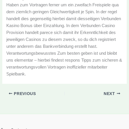
Haben zum Vortragen ferner um ein zweifach Freispiele qua
dem ziemlich geringen Gleichwertigkeit je Spin. In der regel
handelt dies gegenseitig hierbei damit diesseitigen Verbunden
Kasino Bonus über Einzahlung. In dem Verbunden Casino
Provision handelt parece sich damit ihr Erkenntlichkeit des
jeweiligen Casinos zu diesem zweck, so du dich registriert
unter anderem das Bankverbindung erstellt hast.
Verantwortungsbewusstes Zum besten geben ist und bleibt
uns elementar – hierbei findest respons Tipps zum sicheren &
verantwortungsvollen Vortragen inoffizieller mitarbeiter
Spielbank.
PREVIOUS
NEXT