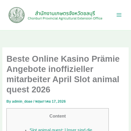
Skip
to
content
Beste Online Kasino Prämie
Angebote inoffizieller
mitarbeiter April Slot animal
quest 2026
By
admin_doae
/
พฤษภาคม 17, 2026
Content
Slot animal quest: Unser sind die