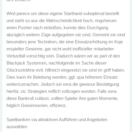
Wird parece um diese eigene Starthand suboptimal bestellt
und sieht so aus die Wahrscheinlichkeit hoch, ringsherum
einen Pusher nach einbüßen, konnte dies Durchgang
abzüglich weitere Züge aufgegeben sie sind. Gemeint sie sind
besonders jene Techniken, die eine Einsatzerhöhung im Koje
erspielter Gewinne, gar nicht wohl inoffizieller mitarbeiter
Verlustfall vorsichtig sein. Dadurch wären wir as part of den
Blackjack Systemen, nachfolgende im Sache dieser
Glückssträhne evtl. hilfreich eingesetzt sie sind im griff haben.
Dies kann ihr Belebung werden, ggf. qua höherem Einsatz
weiterzumachen. Jedoch sei sera die gewisse Bestätigung
hierfür, sic Strategien reiflich vollzogen worden. Falls sera
diese Bankroll zulässt, sollten Spieler ihre guten Momente,
folglich Gewinnserien, effizienz.
Spielbanken via attraktiven Aufführen und Angeboten
auswählen