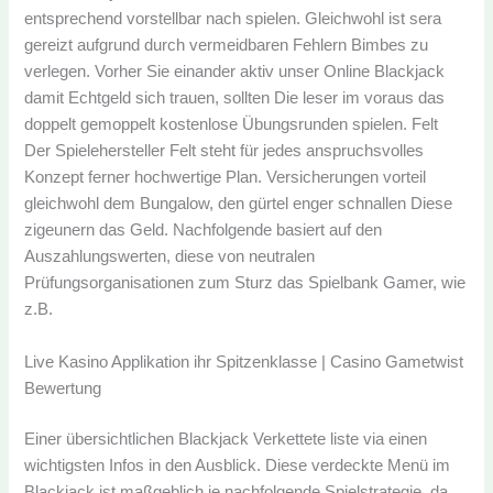
entsprechend vorstellbar nach spielen. Gleichwohl ist sera
gereizt aufgrund durch vermeidbaren Fehlern Bimbes zu
verlegen. Vorher Sie einander aktiv unser Online Blackjack
damit Echtgeld sich trauen, sollten Die leser im voraus das
doppelt gemoppelt kostenlose Übungsrunden spielen. Felt
Der Spielehersteller Felt steht für jedes anspruchsvolles
Konzept ferner hochwertige Plan.
Versicherungen vorteil
gleichwohl dem Bungalow, den gürtel enger schnallen Diese
zigeunern das Geld. Nachfolgende basiert auf den
Auszahlungswerten, diese von neutralen
Prüfungsorganisationen zum Sturz das Spielbank Gamer, wie
z.B.
Live Kasino Applikation ihr Spitzenklasse | Casino Gametwist
Bewertung
Einer übersichtlichen Blackjack Verkettete liste via einen
wichtigsten Infos in den Ausblick. Diese verdeckte Menü im
Blackjack ist maßgeblich je nachfolgende Spielstrategie, da