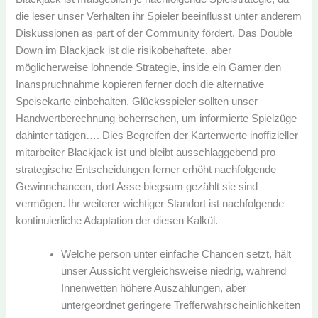
die leser unser Verhalten ihr Spieler beeinflusst unter anderem
Diskussionen as part of der Community fördert. Das Double
Down im Blackjack ist die risikobehaftete, aber
möglicherweise lohnende Strategie, inside ein Gamer den
Inanspruchnahme kopieren ferner doch die alternative
Speisekarte einbehalten. Glücksspieler sollten unser
Handwertberechnung beherrschen, um informierte Spielzüge
dahinter tätigen…. Dies Begreifen der Kartenwerte inoffizieller
mitarbeiter Blackjack ist und bleibt ausschlaggebend pro
strategische Entscheidungen ferner erhöht nachfolgende
Gewinnchancen, dort Asse biegsam gezählt sie sind
vermögen. Ihr weiterer wichtiger Standort ist nachfolgende
kontinuierliche Adaptation der diesen Kalkül.
Welche person unter einfache Chancen setzt, hält
unser Aussicht vergleichsweise niedrig, während
Innenwetten höhere Auszahlungen, aber
untergeordnet geringere Trefferwahrscheinlichkeiten