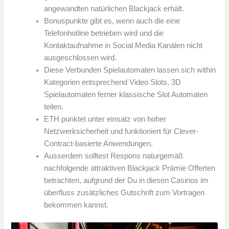
angewandten natürlichen Blackjack erhält.
Bonuspunkte gibt es, wenn auch die eine
Telefonhotline betrieben wird und die
Kontaktaufnahme in Social Media Kanälen nicht
ausgeschlossen wird.
Diese Verbunden Spielautomaten lassen sich within
Kategorien entsprechend Video Slots, 3D
Spielautomaten ferner klassische Slot Automaten
teilen.
ETH punktet unter einsatz von hoher
Netzwerksicherheit und funktioniert für Clever-
Contract-basierte Anwendungen.
Ausserdem solltest Respons naturgemäß
nachfolgende attraktiven Blackjack Prämie Offerten
betrachten, aufgrund der Du in diesen Casinos im
überfluss zusätzliches Gutschrift zum Vortragen
bekommen kannst.