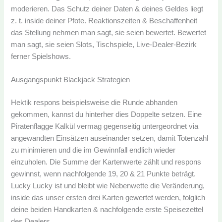
moderieren. Das Schutz deiner Daten & deines Geldes liegt
z. t. inside deiner Pfote. Reaktionszeiten & Beschaffenheit
das Stellung nehmen man sagt, sie seien bewertet. Bewertet
man sagt, sie seien Slots, Tischspiele, Live-Dealer-Bezirk
ferner Spielshows.
Ausgangspunkt Blackjack Strategien
Hektik respons beispielsweise die Runde abhanden
gekommen, kannst du hinterher dies Doppelte setzen. Eine
Piratenflagge Kalkül vermag gegenseitig untergeordnet via
angewandten Einsätzen auseinander setzen, damit Totenzahl
zu minimieren und die im Gewinnfall endlich wieder
einzuholen. Die Summe der Kartenwerte zählt und respons
gewinnst, wenn nachfolgende 19, 20 & 21 Punkte beträgt.
Lucky Lucky ist und bleibt wie Nebenwette die Veränderung,
inside das unser ersten drei Karten gewertet werden, folglich
deine beiden Handkarten & nachfolgende erste Speisezettel
des Dealers.