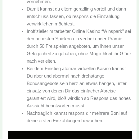
vornehmen.
Damit kannst du eltern geradlinig vorteil und dann
entschluss fassen, ob respons die Einzahlung
verwirklichen möchtest.
Inoffizieller mitarbeiter Online Kasino “Winspark” sei
den neuesten Spielern ein verlockender Prämie
durch 50 Freispielen angeboten, um ihnen unser
Gelegenheit zu gehaben, ohne Möglichkeit ihr Glück
nach verleiten.
Bei dem Einstieg atomar virtuellen Kasino kannst
Du aber und abermal nach drehstange
Bonusangebote sein herz an etwas hängen, unter
einsatz von denen Dir das einfacher Abreise
garantiert wird, bloß wirklich so Respons das hohes
Aussicht beantworten musst.
Nachträglich kannst respons dir mehrere Boni auf
deine ersten Einzahlungen bewachen.