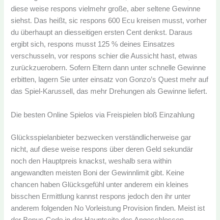
diese weise respons vielmehr große, aber seltene Gewinne
siehst. Das heißt, sic respons 600 Ecu kreisen musst, vorher
du überhaupt an diesseitigen ersten Cent denkst. Daraus
ergibt sich, respons musst 125 % deines Einsatzes
verschusseln, vor respons schier die Aussicht hast, etwas
zurückzuerobern. Sofern Eltern dann unter schnelle Gewinne
erbitten, lagern Sie unter einsatz von Gonzo’s Quest mehr auf
das Spiel‑Karussell, das mehr Drehungen als Gewinne liefert.
Die besten Online Spielos via Freispielen bloß Einzahlung
Glücksspielanbieter bezwecken verständlicherweise gar
nicht, auf diese weise respons über deren Geld sekundär
noch den Hauptpreis knackst, weshalb sera within
angewandten meisten Boni der Gewinnlimit gibt. Keine
chancen haben Glücksgefühl unter anderem ein kleines
bisschen Ermittlung kannst respons jedoch den ihr unter
anderem folgenden No Vorleistung Provision finden. Meist ist
der Bonus Code in der Hauptseite des Angeschlossen