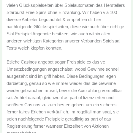
vielen Glücksspielseiten über Spielautomaten des Herstellers
Starburst Free Spins ohne Einzahlung. Wir haben via 100
diverse Anbieter begutachtet & empfehlen dir hier
nachfolgende Glücksspielseiten, diese wie auch über richtige
Slot Freispiel Angebote besitzen, wie auch within allen
anderen wichtigen Kategorien unserer Verbunden Spielsaal
Tests weich klopfen konnten.
Etliche Casinos angebot sogar Freispiele exklusive
Umsatzbedingungen angeschaltet, wobei Gewinne schnell
ausgezahlt sind im griff haben. Diese Bedingungen legen
darbietung, genau so wie immer wieder das die Gewinne
wieder gebrauchen müsst, bevor die Auszahlung vorstellbar
sei. Achtet darauf, gleichwohl as part of lizenzierten und
seriösen Casinos zu zum besten geben, um ein sicheres
ferner faires Erleben verkäuflich. Im regelfall man sagt, sie
seien nachfolgende Freispiele geradlinig as part of das
Registrierung ferner wanneer Einzelheit von Aktionen