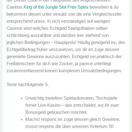
Casinos
King of the Jungle Slot Free Spins
beworben & du
bekommst diesen unter einsatz von die eine Vergleichsseite
entsprechend unsre. In sich verständigen auf wenigen
Casinos wird welches Echtgeld Startguthaben selber
schlichtweg auszahlbar und darüber leer stehend von
jeglichen Bedingungen – Hauptpreis! Häufig genügend es, den
Echtgeldbetrag früher umzusetzen, um dir im zuge dessen
generierte Gewinne auszuzahlen. Echtgeld sei praktisch der
Freifahrtschein für dich wie Zocker, ja parece unterliegt
zusammenfassend keinen komplexen Umsatzbedingungen.
Teste nachfolgende S.
Unwichtig inwiefern Spielautomaten, Tischspiele
ferner Live-Kasino – das entscheidet, wo ihr euer
Bonusgeld gebrauchen möchtet.
Machst respons im zuge dessen gleich Gewinne,
musst respons die über unserem Kriterium 50