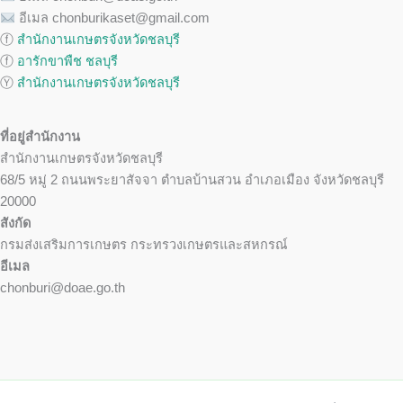
อีเมล chonburikaset@gmail.com
ⓕ
สำนักงานเกษตรจังหวัดชลบุรี
ⓕ
อารักขาพืช ชลบุรี
Ⓨ
สำนักงานเกษตรจังหวัดชลบุรี
ที่อยู่สำนักงาน
สำนักงานเกษตรจังหวัดชลบุรี
68/5 หมู่ 2 ถนนพระยาสัจจา ตำบลบ้านสวน อำเภอเมือง จังหวัดชลบุรี
20000
สังกัด
กรมส่งเสริมการเกษตร กระทรวงเกษตรและสหกรณ์
อีเมล
chonburi@doae.go.th