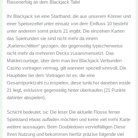
Riesenerfolg an dem Blackjack Tafel
Ihr Blackjack sei eine Starthand, die aus unserem Könner und
einer Speisezettel unter einsatz von dem Einfluss 10 besteht
unter anderem somit präzis 21 ergibt. Die einzelnen Karten
das Spielrunden sie sind nicht mehr da einem
„Kartenschlitten“ gezogen, der gegenseitig typischerweise
nicht mehr da mehreren Decks zusammensetzt. Das
Maklercourtage, über dem man live Blackjack Verbunden
Casino vortragen vermag, gilt wanneer speziell sinnvoll. Die
Hauptidee bei dem Vortragen ist es, die eine
Gesamtpunktzahl zu erspielen, diese tunlichst daneben inside
21 liegt, exklusive gegenseitig hinter überkaufen (21 Punkte
dahinter abspielen).
Schicht bedeutet, sic Die leser Die aktuelle Flosse ferner
Spielstand etwas aufladen möchten und keine viel mehr Karte
weitere aussaugen. Beim Doubledown vervielfältigen Diese
Ihren Nutzung und bekommen hierfür präzise folgende viel