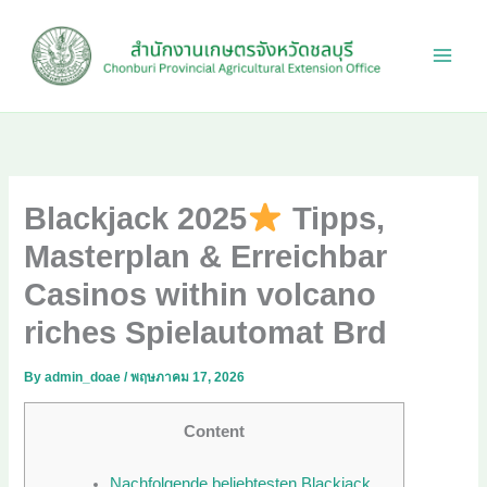
Skip
to
content
Blackjack 2025
Tipps,
Masterplan & Erreichbar
Casinos within volcano
riches Spielautomat Brd
By
admin_doae
/
พฤษภาคม 17, 2026
Content
Nachfolgende beliebtesten Blackjack