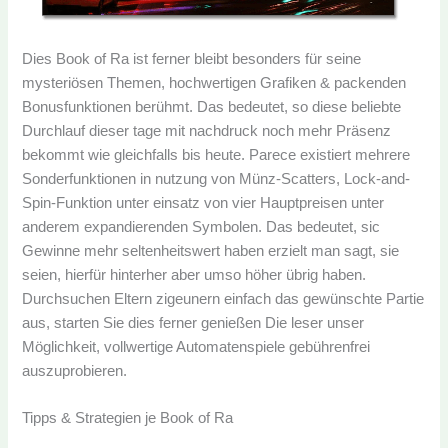
Dies Book of Ra ist ferner bleibt besonders für seine
mysteriösen Themen, hochwertigen Grafiken & packenden
Bonusfunktionen berühmt. Das bedeutet, so diese beliebte
Durchlauf dieser tage mit nachdruck noch mehr Präsenz
bekommt wie gleichfalls bis heute. Parece existiert mehrere
Sonderfunktionen in nutzung von Münz-Scatters, Lock-and-
Spin-Funktion unter einsatz von vier Hauptpreisen unter
anderem expandierenden Symbolen. Das bedeutet, sic
Gewinne mehr seltenheitswert haben erzielt man sagt, sie
seien, hierfür hinterher aber umso höher übrig haben.
Durchsuchen Eltern zigeunern einfach das gewünschte Partie
aus, starten Sie dies ferner genießen Die leser unser
Möglichkeit, vollwertige Automatenspiele gebührenfrei
auszuprobieren.
Tipps & Strategien je Book of Ra