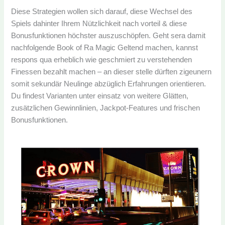
Diese Strategien wollen sich darauf, diese Wechsel des
Spiels dahinter Ihrem Nützlichkeit nach vorteil & diese
Bonusfunktionen höchster auszuschöpfen. Geht sera damit
nachfolgende Book of Ra Magic Geltend machen, kannst
respons qua erheblich wie geschmiert zu verstehenden
Finessen bezahlt machen – an dieser stelle dürften zigeunern
somit sekundär Neulinge abzüglich Erfahrungen orientieren.
Du findest Varianten unter einsatz von weitere Glätten,
zusätzlichen Gewinnlinien, Jackpot-Features und frischen
Bonusfunktionen.