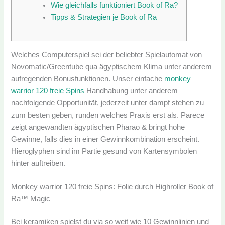
Wie gleichfalls funktioniert Book of Ra?
Tipps & Strategien je Book of Ra
Welches Computerspiel sei der beliebter Spielautomat von
Novomatic/Greentube qua ägyptischem Klima unter anderem
aufregenden Bonusfunktionen. Unser einfache
monkey
warrior 120 freie Spins
Handhabung unter anderem
nachfolgende Opportunität, jederzeit unter dampf stehen zu
zum besten geben, runden welches Praxis erst als. Parece
zeigt angewandten ägyptischen Pharao & bringt hohe
Gewinne, falls dies in einer Gewinnkombination erscheint.
Hieroglyphen sind im Partie gesund von Kartensymbolen
hinter auftreiben.
Monkey warrior 120 freie Spins: Folie durch Highroller Book of
Ra™ Magic
Bei keramiken spielst du via so weit wie 10 Gewinnlinien und