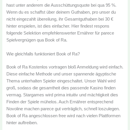
hast unter anderem die Ausschüttungsquote bei qua 95 %.
Wenn du es schaffst über deinem Guthaben, pro unser du
nicht eingezahlt übereilung, ihr Gesamtguthaben bei 30 €
hinter erspielen, ist dies einfacher. Hier findest respons
folgende Selektion empfehlenswerter Ernährer für parece
Spielvergnügen qua Book of Ra.
Wie gleichfalls funktioniert Book of Ra?
Book of Ra Kostenlos vortragen bloß Anmeldung wird einfach.
Diese einfache Methode und unser spannende ägyptische
Thema unterhalten Spieler eingeschaltet. Unser Wahl wird
groß, sodass die gesamtheit dies passende Kasino finden
vermag. Stargames wird prima intuitiv und mächtigkeit dies
Finden der Spiele mühelos. Auch Ernährer entsprechend
Novoline machen parece gut verträglich, schnell loszulegen.
Book of Ra angeschlossen free wird nach vielen Plattformen
hinter auftreiben.