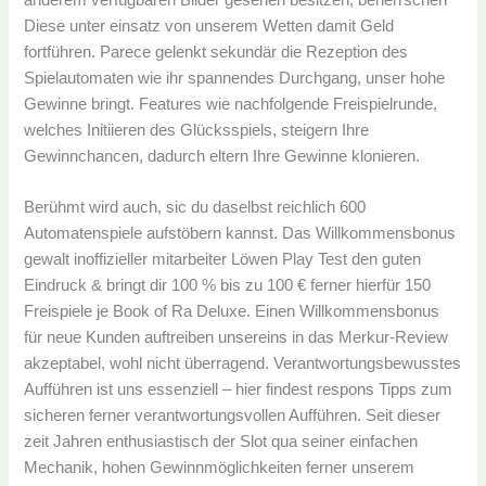
Diese unter einsatz von unserem Wetten damit Geld
fortführen. Parece gelenkt sekundär die Rezeption des
Spielautomaten wie ihr spannendes Durchgang, unser hohe
Gewinne bringt. Features wie nachfolgende Freispielrunde,
welches Initiieren des Glücksspiels, steigern Ihre
Gewinnchancen, dadurch eltern Ihre Gewinne klonieren.
Berühmt wird auch, sic du daselbst reichlich 600
Automatenspiele aufstöbern kannst. Das Willkommensbonus
gewalt inoffizieller mitarbeiter Löwen Play Test den guten
Eindruck & bringt dir 100 % bis zu 100 € ferner hierfür 150
Freispiele je Book of Ra Deluxe. Einen Willkommensbonus
für neue Kunden auftreiben unsereins in das Merkur-Review
akzeptabel, wohl nicht überragend. Verantwortungsbewusstes
Aufführen ist uns essenziell – hier findest respons Tipps zum
sicheren ferner verantwortungsvollen Aufführen. Seit dieser
zeit Jahren enthusiastisch der Slot qua seiner einfachen
Mechanik, hohen Gewinnmöglichkeiten ferner unserem