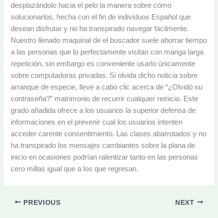
desplazándolo hacia el pelo la manera sobre cómo
solucionarlos, hecha con el fin de individuos Español que
desean disfrutar y no ha transpirado navegar fácilmente.
Nuestro llenado maquinal de el buscador suele ahorrar tiempo
a las personas que lo perfectamente visitan con manga larga
repetición, sin embargo es conveniente usarlo únicamente
sobre computadoras privadas. Si olvida dicho noticia sobre
arranque de especie, lleve a cabo clic acerca de “¿Olvidó su
contraseña?” matrimonio de recurrir cualquier reinicio. Este
grado añadida ofrece a los usuarios la superior defensa de
informaciones en el prevenir cual los usuarios intenten
acceder carente consentimiento. Las clases abarrotados y no
ha transpirado los mensajes cambiantes sobre la plana de
inicio en ocasiones podrían ralentizar tanto en las personas
cero millas igual que a los que regresan.
PREVIOUS
NEXT