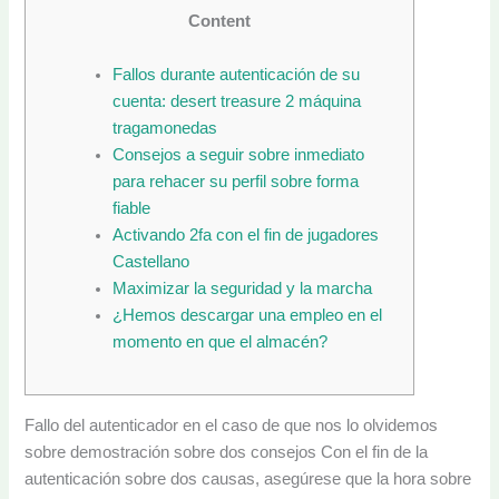
Content
Fallos durante autenticación de su
cuenta: desert treasure 2 máquina
tragamonedas
Consejos a seguir sobre inmediato
para rehacer su perfil sobre forma
fiable
Activando 2fa con el fin de jugadores
Castellano
Maximizar la seguridad y la marcha
¿Hemos descargar una empleo en el
momento en que el almacén?
Fallo del autenticador en el caso de que nos lo olvidemos
sobre demostración sobre dos consejos Con el fin de la
autenticación sobre dos causas, asegúrese que la hora sobre