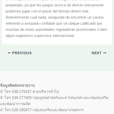
preparado, ya que los juegos acerca de directo únicamente
podemos jugar con el pasar del tiempo dinero real.
Anteriormente cual nada, asegurate de encontrar un casino
referente a avispado confiable que se ubique calificado por
muchas de estas autoridades reguladoras provinciales o bien
algún organismo supervisor internacional.
PREVIOUS
NEXT
ข้อมูลติดต่อหน่วยงาน
✆ โทร 038-278187 ฝ่ายบริหารทั่วไป
✆ โทร 038-277899 กลุ่มยุทธศาสตร์และสารสนเทศ และกลุ่มส่งเสริม
และพัฒนาการผลิต
✆ โทร 038-285877 กลุ่มส่งเสริมและพัฒนาเกษตรกร