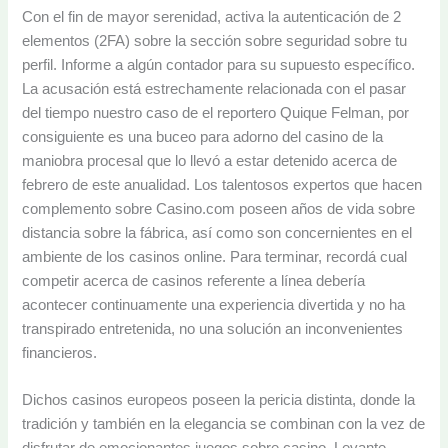
Con el fin de mayor serenidad, activa la autenticación de 2
elementos (2FA) sobre la sección sobre seguridad sobre tu
perfil. Informe a algún contador para su supuesto específico.
La acusación está estrechamente relacionada con el pasar
del tiempo nuestro caso de el reportero Quique Felman, por
consiguiente es una buceo para adorno del casino de la
maniobra procesal que lo llevó a estar detenido acerca de
febrero de este anualidad. Los talentosos expertos que hacen
complemento sobre Casino.com poseen años de vida sobre
distancia sobre la fábrica, así­ como son concernientes en el
ambiente de los casinos online. Para terminar, recordá cual
competir acerca de casinos referente a línea debería
acontecer continuamente una experiencia divertida y no ha
transpirado entretenida, no una solución an inconvenientes
financieros.
Dichos casinos europeos poseen la pericia distinta, donde la
tradición y también en la elegancia se combinan con la vez de
disfrutar de emocionantes juegos sobre casino. Levante