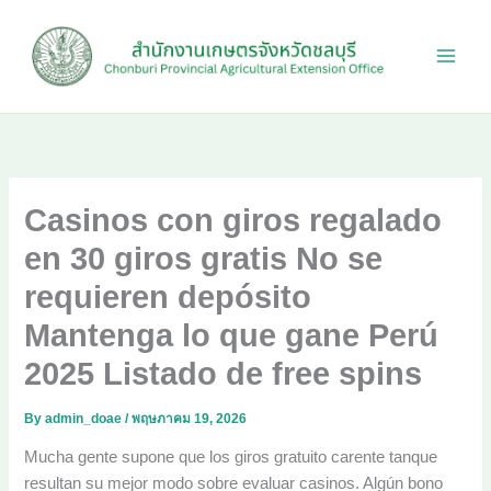
Skip
to
content
Casinos con giros regalado
en 30 giros gratis No se
requieren depósito
Mantenga lo que gane Perú
2025 Listado de free spins
By
admin_doae
/
พฤษภาคม 19, 2026
Mucha gente supone que los giros gratuito carente tanque
resultan su mejor modo sobre evaluar casinos. Algún bono