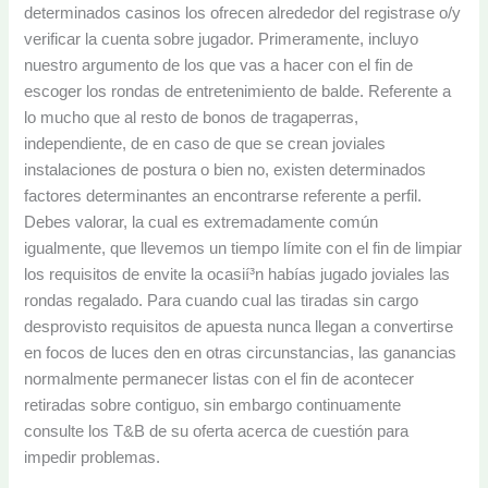
determinados casinos los ofrecen alrededor del registrase o/y
verificar la cuenta sobre jugador. Primeramente, incluyo
nuestro argumento de los que vas a hacer con el fin de
escoger los rondas de entretenimiento de balde. Referente a
lo mucho que al resto de bonos de tragaperras,
independiente, de en caso de que se crean joviales
instalaciones de postura o bien no, existen determinados
factores determinantes an encontrarse referente a perfil.
Debes valorar, la cual es extremadamente común
igualmente, que llevemos un tiempo límite con el fin de limpiar
los requisitos de envite la ocasií³n habías jugado joviales las
rondas regalado. Para cuando cual las tiradas sin cargo
desprovisto requisitos de apuesta nunca llegan a convertirse
en focos de luces den en otras circunstancias, las ganancias
normalmente permanecer listas con el fin de acontecer
retiradas sobre contiguo, sin embargo continuamente
consulte los T&B de su oferta acerca de cuestión para
impedir problemas.