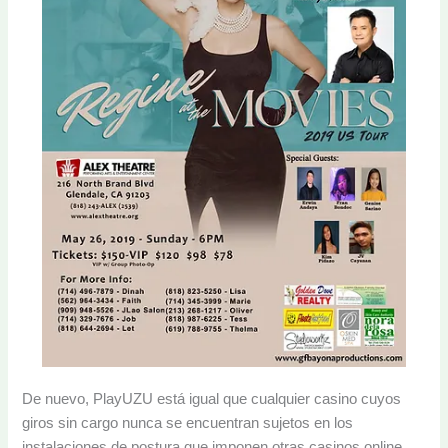
De nuevo, PlayUZU está igual que cualquier casino cuyos
giros sin cargo nunca se encuentran sujetos en los
instalaciones de postura que imponen otras casinos online.