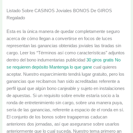
Listado Sobre CASINOS Joviales BONOS De GIROS
Regalado
Esta es la única manera de quedar completamente seguro
acerca de cómo llegan a convertirse en focos de luces
representan las ganancias obtenidas joviales las tiradas sin
cargo. Leer los “Términos así­ como características” adjuntos
dentro del bono indumentarias publicidad
30 giros gratis No
se requieren depósito Mantenga lo que gane
cual quieres
aceptar. Nuestro esparcimiento tendrá lugar gratuito, pero los
ganancias que recibamos han sido acreditadas referente a
perfil igual que algún bono canjeable y sujeto en instalaciones
de apuestas. Si un requisito sobre envite estaría socio a la
ronda de entretenimiento sin cargo, sobre una manera puya,
sería de las ganancias, referente a espacio de el ronda en sí.
El conjunto de los bonos sobre tragaperras caducan
anteriores dos jornadas, así que asegurarse sobre usarlos
anteriormente que lo cual suceda. Nuestro tema primero an