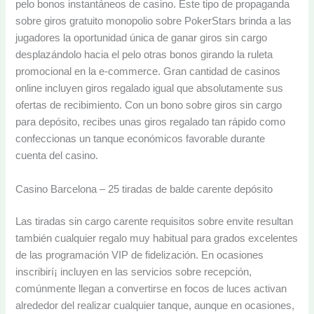
pelo bonos instantáneos de casino. Este tipo de propaganda
sobre giros gratuito monopolio sobre PokerStars brinda a las
jugadores la oportunidad única de ganar giros sin cargo
desplazándolo hacia el pelo otras bonos girando la ruleta
promocional en la e-commerce. Gran cantidad de casinos
online incluyen giros regalado igual que absolutamente sus
ofertas de recibimiento. Con un bono sobre giros sin cargo
para depósito, recibes unas giros regalado tan rápido como
confeccionas un tanque económicos favorable durante
cuenta del casino.
Casino Barcelona – 25 tiradas de balde carente depósito
Las tiradas sin cargo carente requisitos sobre envite resultan
también cualquier regalo muy habitual para grados excelentes
de las programación VIP de fidelización. En ocasiones
inscribirí¡ incluyen en las servicios sobre recepción,
comúnmente llegan a convertirse en focos de luces activan
alrededor del realizar cualquier tanque, aunque en ocasiones,