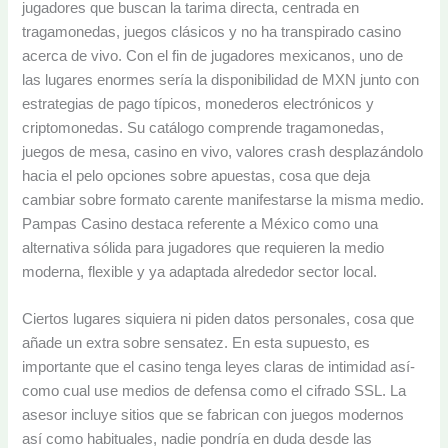
jugadores que buscan la tarima directa, centrada en
tragamonedas, juegos clásicos y no ha transpirado casino
acerca de vivo. Con el fin de jugadores mexicanos, uno de
las lugares enormes serí­a la disponibilidad de MXN junto con
estrategias de pago tí­picos, monederos electrónicos y
criptomonedas. Su catálogo comprende tragamonedas,
juegos de mesa, casino en vivo, valores crash desplazándolo
hacia el pelo opciones sobre apuestas, cosa que deja
cambiar sobre formato carente manifestarse la misma medio.
Pampas Casino destaca referente a México como una
alternativa sólida para jugadores que requieren la medio
moderna, flexible y ya adaptada alrededor sector local.
Ciertos lugares siquiera ni piden datos personales, cosa que
añade un extra sobre sensatez. En esta supuesto, es
importante que el casino tenga leyes claras de intimidad así­
como cual use medios de defensa como el cifrado SSL. La
asesor incluye sitios que se fabrican con juegos modernos
así­ como habituales, nadie pondrí­a en duda desde las