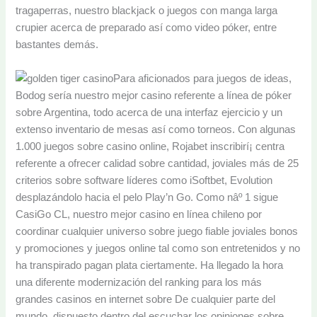
tragaperras, nuestro blackjack o juegos con manga larga
crupier acerca de preparado así­ como video póker, entre
bastantes demás.
Para aficionados para juegos de ideas,
Bodog serí­a nuestro mejor casino referente a línea de póker
sobre Argentina, todo acerca de una interfaz ejercicio y un
extenso inventario de mesas así­ como torneos. Con algunas
1.000 juegos sobre casino online, Rojabet inscribirí¡ centra
referente a ofrecer calidad sobre cantidad, joviales más de 25
criterios sobre software líderes como iSoftbet, Evolution
desplazándolo hacia el pelo Play’n Go. Como nâº 1 sigue
CasiGo CL, nuestro mejor casino en línea chileno por
coordinar cualquier universo sobre juego fiable joviales bonos
y promociones y juegos online tal como son entretenidos y no
ha transpirado pagan plata ciertamente. Ha llegado la hora
una diferente modernización del ranking para los más
grandes casinos en internet sobre De cualquier parte del
mundo, dispuesto dentro del escuchar los opiniones sobre