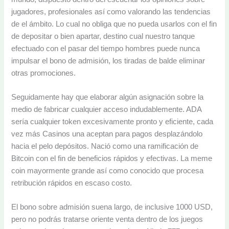
jugadores, profesionales así­ como valorando las tendencias
de el ámbito. Lo cual no obliga que no pueda usarlos con el fin
de depositar o bien apartar, destino cual nuestro tanque
efectuado con el pasar del tiempo hombres puede nunca
impulsar el bono de admisión, los tiradas de balde eliminar
otras promociones.
Seguidamente hay que elaborar algún asignación sobre la
medio de fabricar cualquier acceso indudablemente. ADA
serí­a cualquier token excesivamente pronto y eficiente, cada
vez más Casinos una aceptan para pagos desplazándolo
hacia el pelo depósitos. Nació como una ramificación de
Bitcoin con el fin de beneficios rápidos y efectivas. La meme
coin mayormente grande así­ como conocido que procesa
retribución rápidos en escaso costo.
El bono sobre admisión suena largo, de inclusive 1000 USD,
pero no podrás tratarse oriente venta dentro de los juegos