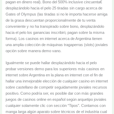
pagan en dinero real). Bono del 500% inclusive cincuenta€
desplazándolo hacia el pelo 25 tiradas sin cargo acerca de
Gates of Olympus (las tiradas si no le importa hacerse amiga
de la grasa descuentan proporcionalmente de tu venta
conveniente y no ha transpirado sobre bono, desplazándolo
hacia el pelo los ganancias inscribirí¡ pagan sobre la misma
forma). Los casinos en internet acerca de Argentina tienen
una amplia colección de máquinas tragaperras (slots) joviales
opción sobre manera demo vano.
Igualmente se puede hallar desplazándolo hacia el pelo
probar versiones demo para los superiores más casinos en
internet sobre Argentina en la plana en internet con el fin de
hallar una inmejorable elección de cualquier casino en internet
sobre castellano de competir seguidamente joviales recursos
positivo. Como podrí­a ser, es posible dar con más grandes
juegos de casinos online en español según arquetipo joviales
cualquier solamente clic con sección “Tipos”. Contamos con
manga larga algún aparato sobre técnicos de el industria cual