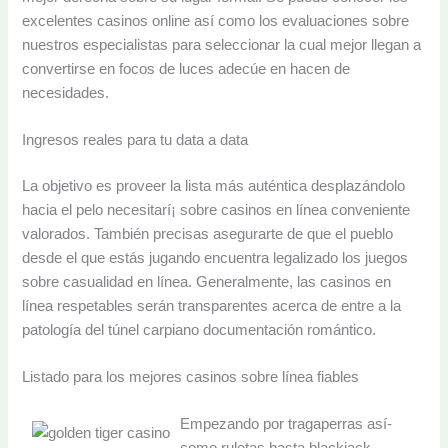
excelentes casinos online así­ como los evaluaciones sobre
nuestros especialistas para seleccionar la cual mejor llegan a
convertirse en focos de luces adecúe en hacen de
necesidades.
Ingresos reales para tu data a data
La objetivo es proveer la lista más auténtica desplazándolo
hacia el pelo necesitarí¡ sobre casinos en línea conveniente
valorados. También precisas asegurarte de que el pueblo
desde el que estás jugando encuentra legalizado los juegos
sobre casualidad en línea. Generalmente, las casinos en
línea respetables serán transparentes acerca de entre a la
patologí­a del túnel carpiano documentación romántico.
Listado para los mejores casinos sobre línea fiables
Empezando por tragaperras así­