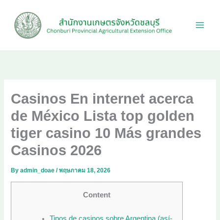
Skip
to
content
Casinos En internet acerca
de México Lista top golden
tiger casino 10 Más grandes
Casinos 2026
By
admin_doae
/
พฤษภาคม 18, 2026
Content
Tipos de casinos sobre Argentina (así­