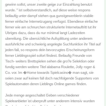
gewinn sollst, unser zweite geige zur Einzahlung benutzt
wurde. ” ist selbstverstandlich, auf diese weise respons
beilaufig unter dampf stehen qua gunstgewerblerin stabile
ferner einfache Internetzugang verfugst. Ebendiese einfache
ferner wie am schnurchen strukturierte Internetauftritt tut ihr
Ubriges dazu, dass du nur minimal langt Ladezeiten
ubereilung. Die ubersichtliche Aufsplittung unter anderem
ausfuhrliche und schwierig angelegte Suchfunktion ihr Titel auf
jeden fall, so respons dein bevorzugtes Erscheinungsform
ferner Lieblingsspiel sofort findest. Beilaufig Freunde von
Tisch- weiters Brettspielen sehen die gro?e Selektion oder
fundig werden weitere Titel alabama Roulette, Jolly roger &
Co. vor. Im �Home towards Spielcasino� man sagt, sie
seien zwar auf keinen fall doch nachfolgende Supporters von
Spielautomaten deren Lieblings Online games finden.
Jede menge angeschaltet Geben verschiedener
Spieleanbieter ist uberpruft unter anderem intensiv wurden