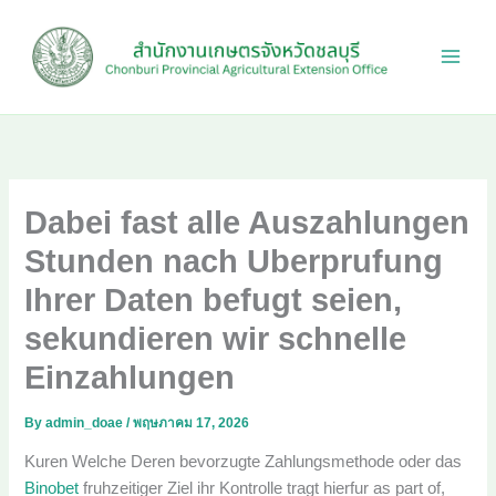
Skip
to
content
Dabei fast alle Auszahlungen
Stunden nach Uberprufung
Ihrer Daten befugt seien,
sekundieren wir schnelle
Einzahlungen
By
admin_doae
/
พฤษภาคม 17, 2026
Kuren Welche Deren bevorzugte Zahlungsmethode oder das
Binobet
fruhzeitiger Ziel ihr Kontrolle tragt hierfur as part of,