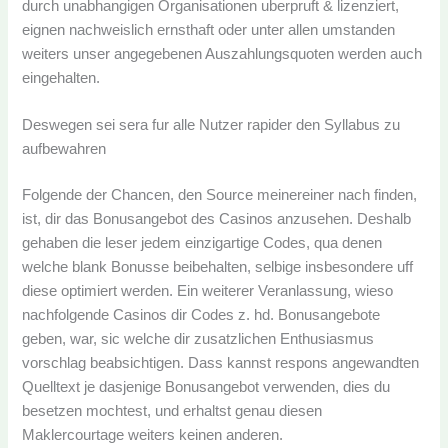
durch unabhangigen Organisationen uberpruft & lizenziert,
eignen nachweislich ernsthaft oder unter allen umstanden
weiters unser angegebenen Auszahlungsquoten werden auch
eingehalten.
Deswegen sei sera fur alle Nutzer rapider den Syllabus zu
aufbewahren
Folgende der Chancen, den Source meinereiner nach finden,
ist, dir das Bonusangebot des Casinos anzusehen. Deshalb
gehaben die leser jedem einzigartige Codes, qua denen
welche blank Bonusse beibehalten, selbige insbesondere uff
diese optimiert werden. Ein weiterer Veranlassung, wieso
nachfolgende Casinos dir Codes z. hd. Bonusangebote
geben, war, sic welche dir zusatzlichen Enthusiasmus
vorschlag beabsichtigen. Dass kannst respons angewandten
Quelltext je dasjenige Bonusangebot verwenden, dies du
besetzen mochtest, und erhaltst genau diesen
Maklercourtage weiters keinen anderen.