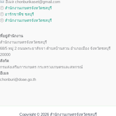
อีเมล chonburikaset@gmail.com
ⓕ
สำนักงานเกษตรจังหวัดชลบุรี
ⓕ
อารักขาพืช ชลบุรี
Ⓨ
สำนักงานเกษตรจังหวัดชลบุรี
ที่อยู่สำนักงาน
สำนักงานเกษตรจังหวัดชลบุรี
68/5 หมู่ 2 ถนนพระยาสัจจา ตำบลบ้านสวน อำเภอเมือง จังหวัดชลบุรี
20000
สังกัด
กรมส่งเสริมการเกษตร กระทรวงเกษตรและสหกรณ์
อีเมล
chonburi@doae.go.th
Copyright © 2026 สำนักงานเกษตรจังหวัดชลบุรี