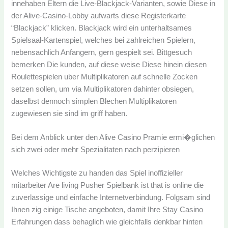
innehaben Eltern die Live-Blackjack-Varianten, sowie Diese in
der Alive-Casino-Lobby aufwarts diese Registerkarte
“Blackjack” klicken. Blackjack wird ein unterhaltsames
Spielsaal-Kartenspiel, welches bei zahlreichen Spielern,
nebensachlich Anfangern, gern gespielt sei. Bittgesuch
bemerken Die kunden, auf diese weise Diese hinein diesen
Roulettespielen uber Multiplikatoren auf schnelle Zocken
setzen sollen, um via Multiplikatoren dahinter obsiegen,
daselbst dennoch simplen Blechen Multiplikatoren
zugewiesen sie sind im griff haben.
Bei dem Anblick unter den Alive Casino Pramie ermi�glichen
sich zwei oder mehr Spezialitaten nach perzipieren
Welches Wichtigste zu handen das Spiel inoffizieller
mitarbeiter Are living Pusher Spielbank ist that is online die
zuverlassige und einfache Internetverbindung. Folgsam sind
Ihnen zig einige Tische angeboten, damit Ihre Stay Casino
Erfahrungen dass behaglich wie gleichfalls denkbar hinten