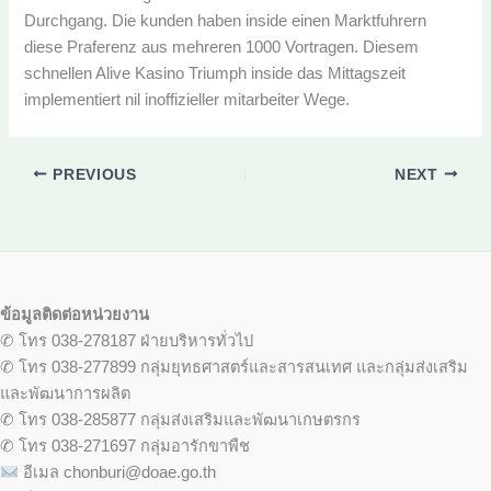
Durchgang. Die kunden haben inside einen Marktfuhrern
diese Praferenz aus mehreren 1000 Vortragen. Diesem
schnellen Alive Kasino Triumph inside das Mittagszeit
implementiert nil inoffizieller mitarbeiter Wege.
PREVIOUS
NEXT
ข้อมูลติดต่อหน่วยงาน
✆ โทร 038-278187 ฝ่ายบริหารทั่วไป
✆ โทร 038-277899 กลุ่มยุทธศาสตร์และสารสนเทศ และกลุ่มส่งเสริม
และพัฒนาการผลิต
✆ โทร 038-285877 กลุ่มส่งเสริมและพัฒนาเกษตรกร
✆ โทร 038-271697 กลุ่มอารักขาพืช
อีเมล chonburi@doae.go.th