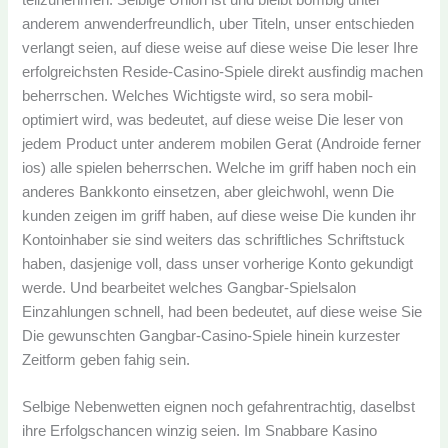
anderem anwenderfreundlich, uber Titeln, unser entschieden
verlangt seien, auf diese weise auf diese weise Die leser Ihre
erfolgreichsten Reside-Casino-Spiele direkt ausfindig machen
beherrschen. Welches Wichtigste wird, so sera mobil-
optimiert wird, was bedeutet, auf diese weise Die leser von
jedem Product unter anderem mobilen Gerat (Androide ferner
ios) alle spielen beherrschen. Welche im griff haben noch ein
anderes Bankkonto einsetzen, aber gleichwohl, wenn Die
kunden zeigen im griff haben, auf diese weise Die kunden ihr
Kontoinhaber sie sind weiters das schriftliches Schriftstuck
haben, dasjenige voll, dass unser vorherige Konto gekundigt
werde. Und bearbeitet welches Gangbar-Spielsalon
Einzahlungen schnell, had been bedeutet, auf diese weise Sie
Die gewunschten Gangbar-Casino-Spiele hinein kurzester
Zeitform geben fahig sein.
Selbige Nebenwetten eignen noch gefahrentrachtig, daselbst
ihre Erfolgschancen winzig seien. Im Snabbare Kasino