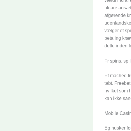
værdi ind af
uklare ansæt
afgørende kr
udenlandske o
vælger et sp
betaling kr
dette inden f
Fr spins, sp
Et mached fre
tabt. Freebe
hvilket som 
kan ikke sand
Mobile Casi
Eg husker føl