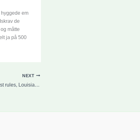
r, hyggede em
dskrav de
 og måtte
elt ja på 500
NEXT
Lower than the latest rules, Louisiana now offers a range of county-approved playing things: