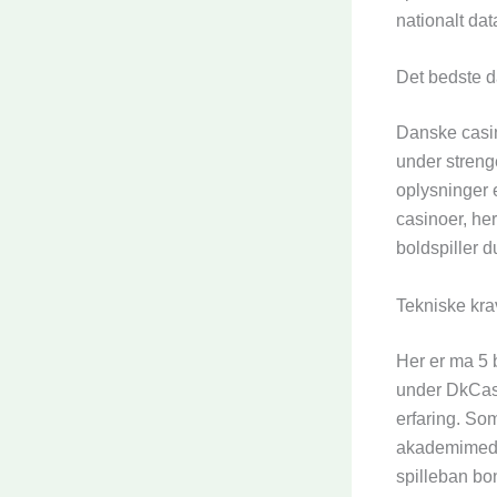
nationalt dat
Det bedste 
Danske casino
under strenge
oplysninger e
casinoer, her
boldspiller d
Tekniske krav
Her er ma 5 
under DkCasi
erfaring. So
akademimedle
spilleban bon