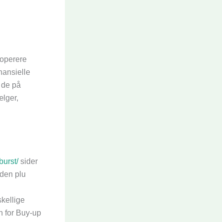
 operere
inansielle
e de på
ælger,
burst/
sider
iden plu
kellige
n for Buy-up