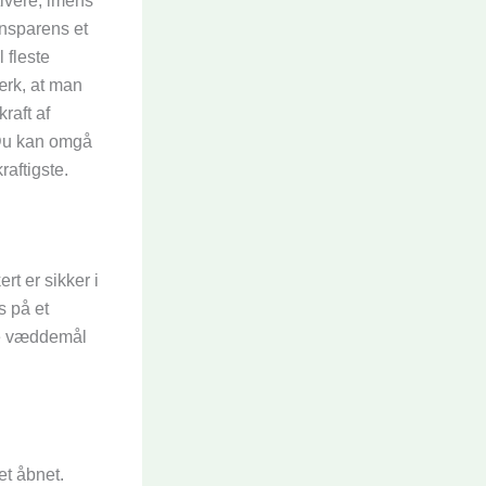
ivere, imens
ansparens et
 fleste
ærk, at man
raft af
 Du kan omgå
raftigste.
rt er sikker i
s på et
ede væddemål
et åbnet.