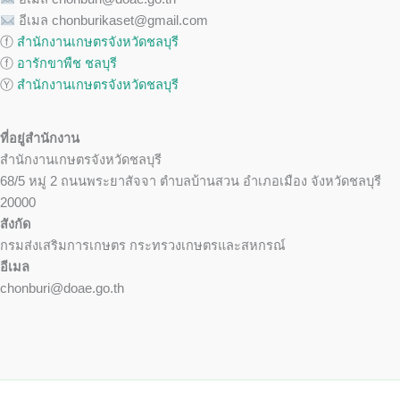
อีเมล chonburikaset@gmail.com
ⓕ
สำนักงานเกษตรจังหวัดชลบุรี
ⓕ
อารักขาพืช ชลบุรี
Ⓨ
สำนักงานเกษตรจังหวัดชลบุรี
ที่อยู่สำนักงาน
สำนักงานเกษตรจังหวัดชลบุรี
68/5 หมู่ 2 ถนนพระยาสัจจา ตำบลบ้านสวน อำเภอเมือง จังหวัดชลบุรี
20000
สังกัด
กรมส่งเสริมการเกษตร กระทรวงเกษตรและสหกรณ์
อีเมล
chonburi@doae.go.th