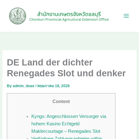
Skip
to
content
DE Land der dichter
Renegades Slot und denker
By
admin_doae
/
พฤษภาคม 18, 2026
Content
Kyngs: Angeschlossen Versorger via
hohem Kasino Echtgeld
Maklercourtage – Renegades Slot
Verfügbare Zahlungsanbieter within