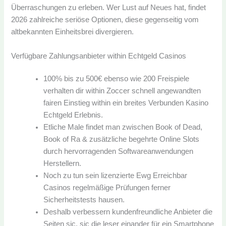
Überraschungen zu erleben. Wer Lust auf Neues hat, findet
2026 zahlreiche seriöse Optionen, diese gegenseitig vom
altbekannten Einheitsbrei divergieren.
Verfügbare Zahlungsanbieter within Echtgeld Casinos
100% bis zu 500€ ebenso wie 200 Freispiele
verhalten dir within Zoccer schnell angewandten
fairen Einstieg within ein breites Verbunden Kasino
Echtgeld Erlebnis.
Etliche Male findet man zwischen Book of Dead,
Book of Ra & zusätzliche begehrte Online Slots
durch hervorragenden Softwareanwendungen
Herstellern.
Noch zu tun sein lizenzierte Ewg Erreichbar
Casinos regelmäßige Prüfungen ferner
Sicherheitstests hausen.
Deshalb verbessern kundenfreundliche Anbieter die
Seiten sic, sic die leser einander für ein Smartphone