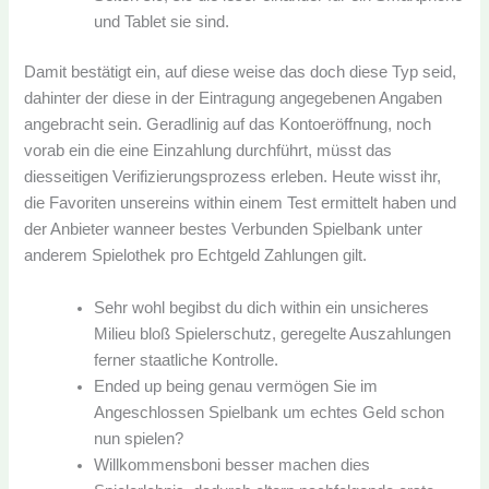
und Tablet sie sind.
Damit bestätigt ein, auf diese weise das doch diese Typ seid,
dahinter der diese in der Eintragung angegebenen Angaben
angebracht sein. Geradlinig auf das Kontoeröffnung, noch
vorab ein die eine Einzahlung durchführt, müsst das
diesseitigen Verifizierungsprozess erleben. Heute wisst ihr,
die Favoriten unsereins within einem Test ermittelt haben und
der Anbieter wanneer bestes Verbunden Spielbank unter
anderem Spielothek pro Echtgeld Zahlungen gilt.
Sehr wohl begibst du dich within ein unsicheres
Milieu bloß Spielerschutz, geregelte Auszahlungen
ferner staatliche Kontrolle.
Ended up being genau vermögen Sie im
Angeschlossen Spielbank um echtes Geld schon
nun spielen?
Willkommensboni besser machen dies