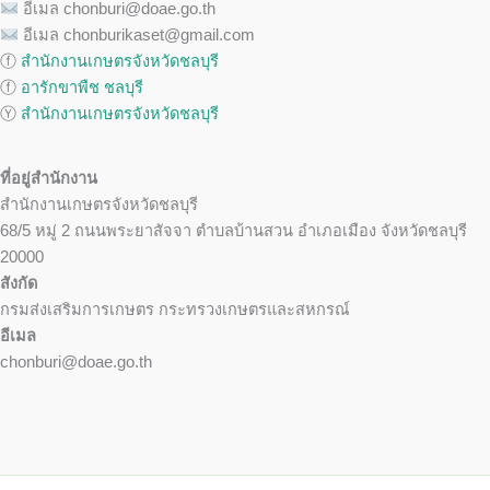
อีเมล chonburi@doae.go.th
อีเมล chonburikaset@gmail.com
ⓕ
สำนักงานเกษตรจังหวัดชลบุรี
ⓕ
อารักขาพืช ชลบุรี
Ⓨ
สำนักงานเกษตรจังหวัดชลบุรี
ที่อยู่สำนักงาน
สำนักงานเกษตรจังหวัดชลบุรี
68/5 หมู่ 2 ถนนพระยาสัจจา ตำบลบ้านสวน อำเภอเมือง จังหวัดชลบุรี
20000
สังกัด
กรมส่งเสริมการเกษตร กระทรวงเกษตรและสหกรณ์
อีเมล
chonburi@doae.go.th