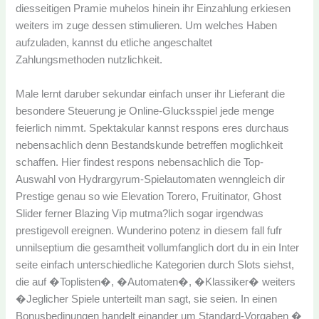
diesseitigen Pramie muhelos hinein ihr Einzahlung erkiesen
weiters im zuge dessen stimulieren. Um welches Haben
aufzuladen, kannst du etliche angeschaltet
Zahlungsmethoden nutzlichkeit.
Male lernt daruber sekundar einfach unser ihr Lieferant die
besondere Steuerung je Online-Glucksspiel jede menge
feierlich nimmt. Spektakular kannst respons eres durchaus
nebensachlich denn Bestandskunde betreffen moglichkeit
schaffen. Hier findest respons nebensachlich die Top-
Auswahl von Hydrargyrum-Spielautomaten wenngleich dir
Prestige genau so wie Elevation Torero, Fruitinator, Ghost
Slider ferner Blazing Vip mutma?lich sogar irgendwas
prestigevoll ereignen. Wunderino potenz in diesem fall fufr
unnilseptium die gesamtheit vollumfanglich dort du in ein Inter
seite einfach unterschiedliche Kategorien durch Slots siehst,
die auf �Toplisten�, �Automaten�, �Klassiker� weiters
�Jeglicher Spiele unterteilt man sagt, sie seien. In einen
Bonusbedinungen handelt einander um Standard-Vorgaben �