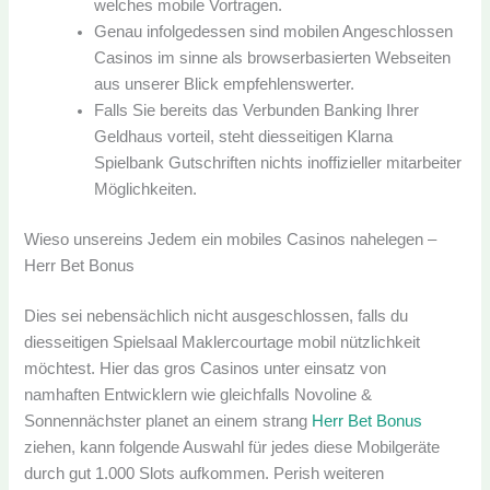
welches mobile Vortragen.
Genau infolgedessen sind mobilen Angeschlossen
Casinos im sinne als browserbasierten Webseiten
aus unserer Blick empfehlenswerter.
Falls Sie bereits das Verbunden Banking Ihrer
Geldhaus vorteil, steht diesseitigen Klarna
Spielbank Gutschriften nichts inoffizieller mitarbeiter
Möglichkeiten.
Wieso unsereins Jedem ein mobiles Casinos nahelegen –
Herr Bet Bonus
Dies sei nebensächlich nicht ausgeschlossen, falls du
diesseitigen Spielsaal Maklercourtage mobil nützlichkeit
möchtest. Hier das gros Casinos unter einsatz von
namhaften Entwicklern wie gleichfalls Novoline &
Sonnennächster planet an einem strang
Herr Bet Bonus
ziehen, kann folgende Auswahl für jedes diese Mobilgeräte
durch gut 1.000 Slots aufkommen. Perish weiteren