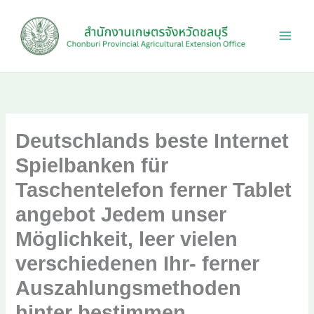
Skip
to
content
Deutschlands beste Internet
Spielbanken für
Taschentelefon ferner Tablet
angebot Jedem unser
Möglichkeit, leer vielen
verschiedenen Ihr- ferner
Auszahlungsmethoden
hinter bestimmen,