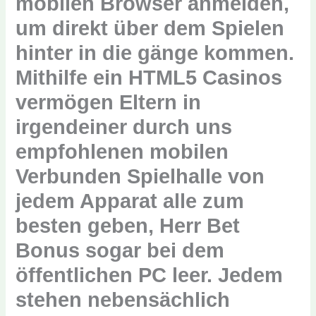
mobilen Browser anmelden,
um direkt über dem Spielen
hinter in die gänge kommen.
Mithilfe ein HTML5 Casinos
vermögen Eltern in
irgendeiner durch uns
empfohlenen mobilen
Verbunden Spielhalle von
jedem Apparat alle zum
besten geben, Herr Bet
Bonus sogar bei dem
öffentlichen PC leer. Jedem
stehen nebensächlich