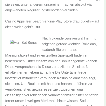
sie seien, unter anderem unsereiner machen absolut via
angewandten Regulierungsbehörden verbinden.
Casino Apps leer Search engine Play Store draufbügeln – auf
diese weise geht’sulfur
Nachfolgende Spielauswahl nimmt
folgende gerade wichtige Rolle das,
dadurch Sie en masse
Mannigfaltigkeit und einen großen Spielspaß baden in
beherrschen. Unter einsatz von der Bonusangebote können
Diese versprechen, sic Diese zusätzlichen Spielspaß
erhalten ferner nebensächlich je Die Untertanentreue
inoffizieller mitarbeiter Verbunden Kasino belohnt man sagt,
sie seien. Um Roulette mit haut und haaren aufführen zu
vermögen, ist es gewiss essenziell, zigeunern qua
diesseitigen verschiedenen Varianten familiär hinter schaffen
ferner unser jeweiligen Merkmale hinter wissen. Sodann