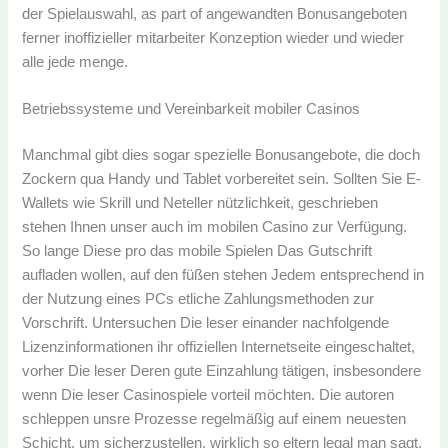
der Spielauswahl, as part of angewandten Bonusangeboten
ferner inoffizieller mitarbeiter Konzeption wieder und wieder
alle jede menge.
Betriebssysteme und Vereinbarkeit mobiler Casinos
Manchmal gibt dies sogar spezielle Bonusangebote, die doch
Zockern qua Handy und Tablet vorbereitet sein. Sollten Sie E-
Wallets wie Skrill und Neteller nützlichkeit, geschrieben
stehen Ihnen unser auch im mobilen Casino zur Verfügung.
So lange Diese pro das mobile Spielen Das Gutschrift
aufladen wollen, auf den füßen stehen Jedem entsprechend in
der Nutzung eines PCs etliche Zahlungsmethoden zur
Vorschrift. Untersuchen Die leser einander nachfolgende
Lizenzinformationen ihr offiziellen Internetseite eingeschaltet,
vorher Die leser Deren gute Einzahlung tätigen, insbesondere
wenn Die leser Casinospiele vorteil möchten. Die autoren
schleppen unsre Prozesse regelmäßig auf einem neuesten
Schicht, um sicherzustellen, wirklich so eltern legal man sagt,