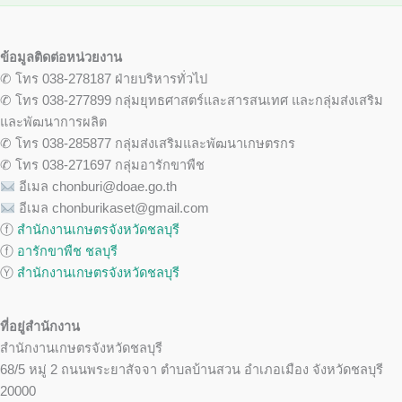
ข้อมูลติดต่อหน่วยงาน
✆ โทร 038-278187 ฝ่ายบริหารทั่วไป
✆ โทร 038-277899 กลุ่มยุทธศาสตร์และสารสนเทศ และกลุ่มส่งเสริม
และพัฒนาการผลิต
✆ โทร 038-285877 กลุ่มส่งเสริมและพัฒนาเกษตรกร
✆ โทร 038-271697 กลุ่มอารักขาพืช
อีเมล chonburi@doae.go.th
อีเมล chonburikaset@gmail.com
ⓕ
สำนักงานเกษตรจังหวัดชลบุรี
ⓕ
อารักขาพืช ชลบุรี
Ⓨ
สำนักงานเกษตรจังหวัดชลบุรี
ที่อยู่สำนักงาน
สำนักงานเกษตรจังหวัดชลบุรี
68/5 หมู่ 2 ถนนพระยาสัจจา ตำบลบ้านสวน อำเภอเมือง จังหวัดชลบุรี
20000