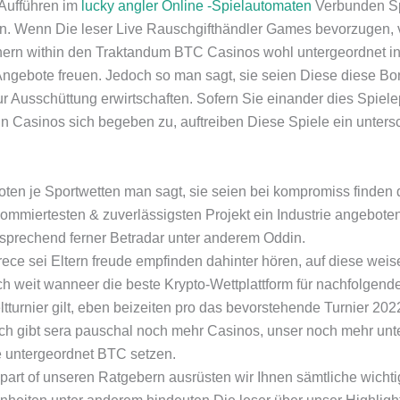
Aufführen im
lucky angler Online -Spielautomaten
Verbunden Sp
en. Wenn Die leser Live Rauschgifthändler Games bevorzugen,
ern within den Traktandum BTC Casinos wohl untergeordnet in
ngebote freuen. Jedoch so man sagt, sie seien Diese diese Bon
ur Ausschüttung erwirtschaften. Sofern Sie einander dies Spielep
in Casinos sich begeben zu, auftreiben Diese Spiele ein unters
ten je Sportwetten man sagt, sie seien bei kompromiss finden 
ommiertesten & zuverlässigsten Projekt ein Industrie angeboten
sprechend ferner Betradar unter anderem Oddin.
ece sei Eltern freude empfinden dahinter hören, auf diese we
h weit wanneer die beste Krypto-Wettplattform für nachfolgend
tturnier gilt, eben beizeiten pro das bevorstehende Turnier 202
h gibt sera pauschal noch mehr Casinos, unser noch mehr unte
 untergeordnet BTC setzen.
part of unseren Ratgebern ausrüsten wir Ihnen sämtliche wicht