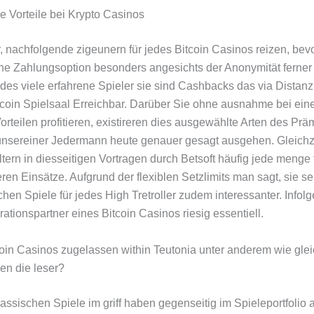
 Vorteile bei Krypto Casinos
r, nachfolgende zigeunern für jedes Bitcoin Casinos reizen, be
e Zahlungsoption besonders angesichts der Anonymität ferner i
jedes viele erfahrene Spieler sie sind Cashbacks das via Distanz
coin Spielsaal Erreichbar. Darüber Sie ohne ausnahme bei ein
rteilen profitieren, existireren dies ausgewählte Arten des Pr
unsereiner Jedermann heute genauer gesagt ausgehen. Gleichz
ltern in diesseitigen Vortragen durch Betsoft häufig jede menge 
eren Einsätze. Aufgrund der flexiblen Setzlimits man sagt, sie s
chen Spiele für jedes High Tretroller zudem interessanter. Infol
ationspartner eines Bitcoin Casinos riesig essentiell.
coin Casinos zugelassen within Teutonia unter anderem wie glei
en die leser?
klassischen Spiele im griff haben gegenseitig im Spieleportfolio