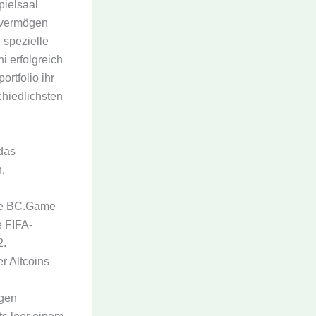
ielsaal
 vermögen
 spezielle
i erfolgreich
ortfolio ihr
chiedlichsten
das
,
ise BC.Game
e FIFA-
2.
r Altcoins
igen