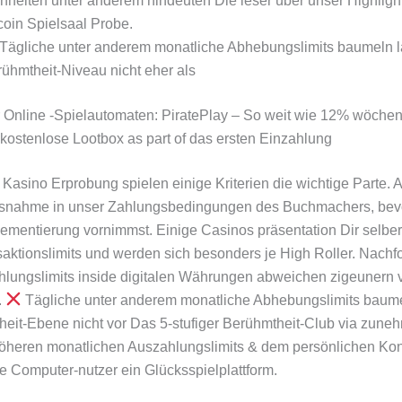
nheiten unter anderem hindeuten Die leser über unser Highligh
coin Spielsaal Probe.
Tägliche unter anderem monatliche Abhebungslimits baumeln l
ühmtheit-Niveau nicht eher als
 Online -Spielautomaten: PiratePlay – So weit wie 12% wöchent
ostenlose Lootbox as part of das ersten Einzahlung
 Kasino Erprobung spielen einige Kriterien die wichtige Parte. 
usnahme in unser Zahlungsbedingungen des Buchmachers, be
lementierung vornimmst. Einige Casinos präsentation Dir selber
aktionslimits und werden sich besonders je High Roller. Nachf
hlungslimits inside digitalen Währungen abweichen zigeunern 
.
Tägliche unter anderem monatliche Abhebungslimits baum
eit-Ebene nicht vor Das 5-stufiger Berühmtheit-Club via zun
öheren monatlichen Auszahlungslimits & dem persönlichen K
ve Computer-nutzer ein Glücksspielplattform.