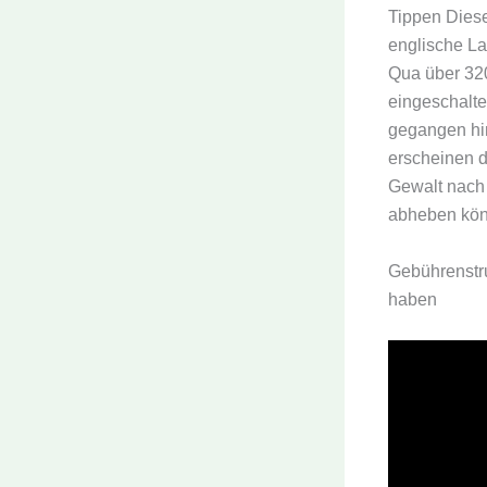
Tippen Diese
englische L
Qua über 320
eingeschalte
gegangen hin
erscheinen d
Gewalt nach
abheben kön
Gebührenstruk
haben