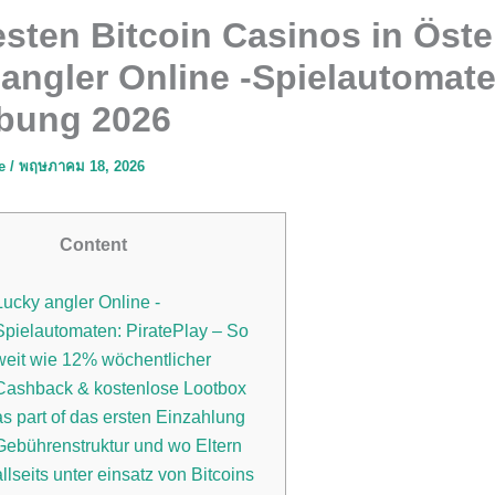
esten Bitcoin Casinos in Öste
 angler Online -Spielautomat
bung 2026
ae
/
พฤษภาคม 18, 2026
Content
Lucky angler Online -
Spielautomaten: PiratePlay – So
weit wie 12% wöchentlicher
Cashback & kostenlose Lootbox
as part of das ersten Einzahlung
Gebührenstruktur und wo Eltern
allseits unter einsatz von Bitcoins