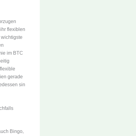
vorzugen
hr flexiblen
 wichtigste
en
ämie im BTC
eitig
flexible
eien gerade
gedessen sin
chfalls
 auch Bingo,