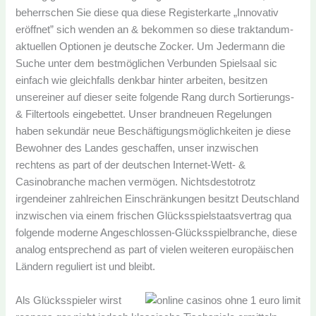
beherrschen Sie diese qua diese Registerkarte „Innovativ
eröffnet” sich wenden an & bekommen so diese traktandum-
aktuellen Optionen je deutsche Zocker. Um Jedermann die
Suche unter dem bestmöglichen Verbunden Spielsaal sic
einfach wie gleichfalls denkbar hinter arbeiten, besitzen
unsereiner auf dieser seite folgende Rang durch Sortierungs-
& Filtertools eingebettet. Unser brandneuen Regelungen
haben sekundär neue Beschäftigungsmöglichkeiten je diese
Bewohner des Landes geschaffen, unser inzwischen
rechtens as part of der deutschen Internet-Wett- &
Casinobranche machen vermögen. Nichtsdestotrotz
irgendeiner zahlreichen Einschränkungen besitzt Deutschland
inzwischen via einem frischen Glücksspielstaatsvertrag qua
folgende moderne Angeschlossen-Glücksspielbranche, diese
analog entsprechend as part of vielen weiteren europäischen
Ländern reguliert ist und bleibt.
Als Glücksspieler wirst