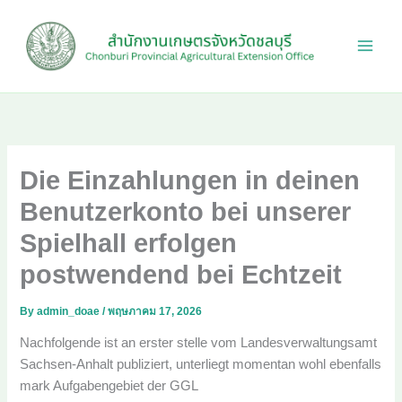
Skip
to
content
Die Einzahlungen in deinen
Benutzerkonto bei unserer
Spielhall erfolgen
postwendend bei Echtzeit
By
admin_doae
/
พฤษภาคม 17, 2026
Nachfolgende ist an erster stelle vom Landesverwaltungsamt
Sachsen-Anhalt publiziert, unterliegt momentan wohl ebenfalls
mark Aufgabengebiet der GGL