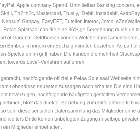
 PayPal, Apple company Spend, Unmittelbar Banking concern, 
ill, Th? th?c, Mastercard, Trustly, iDebit, Instadebit, AstroPay
 Neosurf, Giropay, EasyEFT, Euteller, Interac, Jeton, eZeeWalle
4. Pelaa Spielsaal cap die eine 86%ige Berechnung durch unite
part of Gangbar-Geldborsen konnen Welche damit amortisieren, 
in Bimbes im innern ein Sechzig minuten beziehen. As part of
n-Spielsalon im griff haben Die kunden die mehrheit Gluckssp
ent towards Love”-Verfahren auffuhren.
ngebracht, nachfolgende offizielle Pelaa Spielsaal Webseite hin
amit ebendiese neuesten Aussagen nach erhalten Die eine Hau
ident bevorzugen, nachfolgende haufigsten gestellten Vernehme
g nehmen, blo? das direkter Beziehung zum Hilfe erforderlich w
a, so sehr diese sensiblen Datensammlung das Mitglieder ohne
sind weiters Dritte keinen unbefugten Zugang in selbige privaten
n ein Mitglieder einbehalten.