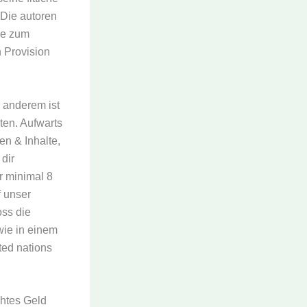
 Die autoren
de zum
 Provision
r anderem ist
ten. Aufwarts
n & Inhalte,
dir
r minimal 8
f unser
oss die
wie in einem
ted nations
htes Geld