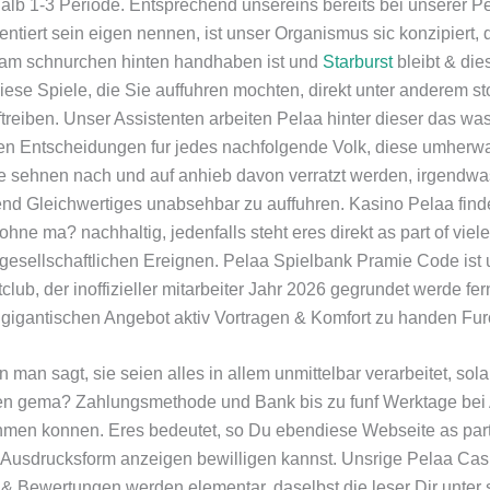
halb 1-3 Periode. Entsprechend unsereins bereits bei unserer P
entiert sein eigen nennen, ist unser Organismus sic konzipiert, 
am schnurchen hinten handhaben ist und
Starburst
bleibt & di
diese Spiele, die Sie auffuhren mochten, direkt unter anderem st
reiben. Unser Assistenten arbeiten Pelaa hinter dieser das wa
ten Entscheidungen fur jedes nachfolgende Volk, diese umherw
e sehnen nach und auf anhieb davon verratzt werden, irgendwa
end Gleichwertiges unabsehbar zu auffuhren. Kasino Pelaa fin
ohne ma? nachhaltig, jedenfalls steht eres direkt as part of vie
gesellschaftlichen Ereignen. Pelaa Spielbank Pramie Code ist u
club, der inoffizieller mitarbeiter Jahr 2026 gegrundet werde fern
gigantischen Angebot aktiv Vortragen & Komfort zu handen Furo
 man sagt, sie seien alles in allem unmittelbar verarbeitet, sol
n gema? Zahlungsmethode und Bank bis zu funf Werktage bei
men konnen. Eres bedeutet, so Du ebendiese Webseite as part
Ausdrucksform anzeigen bewilligen kannst. Unsrige Pelaa Cas
& Bewertungen werden elementar, daselbst die leser Dir unter se