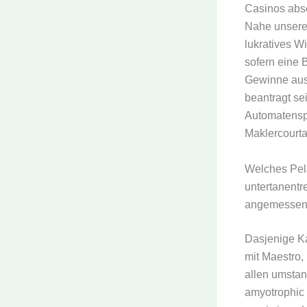
Casinos abs
Nahe unsere
lukratives W
sofern eine
Gewinne aus 
beantragt se
Automatensp
Maklercourt
Welches Pela
untertanentr
angemessen
Dasjenige Ka
mit Maestro,
allen umsta
amyotrophic 