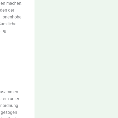
nnen machen.
nden der
illionenhohe
Samtliche
tung
n
,
, zusammen
derem unter
Anordnung
ng gezogen