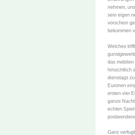
nehmen, unse
sein eigen 
vorschein g
bekommen v
Welches trif
gunstgewerbl
das mobilen 
hinsichtlich
dienstags zu
Euronen eing
ersten vier 
ganze Nacht 
echten Spiel
postwendend 
Ganz verfug