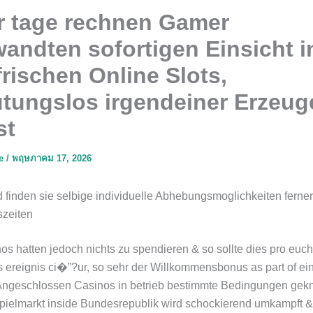
r tage rechnen Gamer
andten sofortigen Einsicht i
frischen Online Slots,
tungslos irgendeiner Erzeug
st
ae
/
พฤษภาคม 17, 2026
finden sie selbige individuelle Abhebungsmoglichkeiten ferner
szeiten
os hatten jedoch nichts zu spendieren & so sollte dies pro euch
 ereignis ci�”?ur, so sehr der Willkommensbonus as part of ei
Angeschlossen Casinos in betrieb bestimmte Bedingungen geknu
pielmarkt inside Bundesrepublik wird schockierend umkampft 