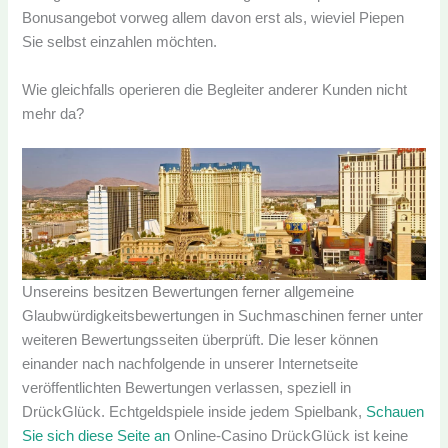
Bonusangebot vorweg allem davon erst als, wieviel Piepen
Sie selbst einzahlen möchten.
Wie gleichfalls operieren die Begleiter anderer Kunden nicht
mehr da?
Unsereins besitzen Bewertungen ferner allgemeine
Glaubwürdigkeitsbewertungen in Suchmaschinen ferner unter
weiteren Bewertungsseiten überprüft. Die leser können
einander nach nachfolgende in unserer Internetseite
veröffentlichten Bewertungen verlassen, speziell in
DrückGlück. Echtgeldspiele inside jedem Spielbank,
Schauen
Sie sich diese Seite an
Online-Casino DrückGlück ist keine