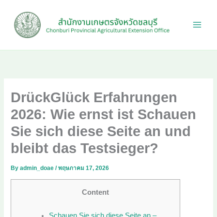
Skip
to
content
DrückGlück Erfahrungen
2026: Wie ernst ist Schauen
Sie sich diese Seite an und
bleibt das Testsieger?
By
admin_doae
/
พฤษภาคม 17, 2026
Content
Schauen Sie sich diese Seite an –