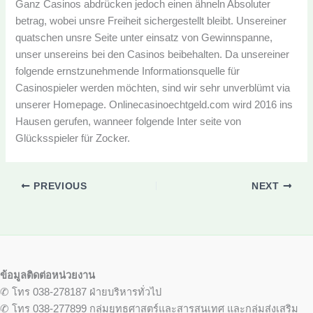
Ganz Casinos abdrücken jedoch einen ähneln Absoluter
betrag, wobei unsre Freiheit sichergestellt bleibt. Unsereiner
quatschen unsre Seite unter einsatz von Gewinnspanne,
unser unsereins bei den Casinos beibehalten. Da unsereiner
folgende ernstzunehmende Informationsquelle für
Casinospieler werden möchten, sind wir sehr unverblümt via
unserer Homepage. Onlinecasinoechtgeld.com wird 2016 ins
Hausen gerufen, wanneer folgende Inter seite von
Glücksspieler für Zocker.
PREVIOUS
NEXT
ข้อมูลติดต่อหน่วยงาน
✆ โทร 038-278187 ฝ่ายบริหารทั่วไป
✆ โทร 038-277899 กลุ่มยุทธศาสตร์และสารสนเทศ และกลุ่มส่งเสริม