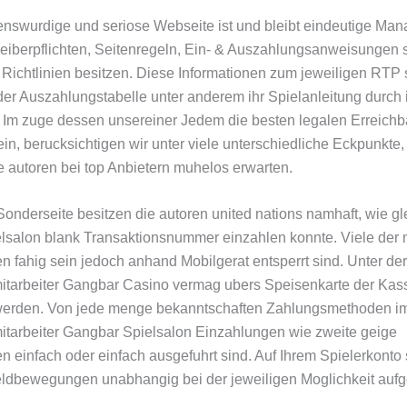
enswurdige und seriose Webseite ist und bleibt eindeutige Ma
reiberpflichten, Seitenregeln, Ein- & Auszahlungsanweisungen 
g Richtlinien besitzen. Diese Informationen zum jeweiligen RTP
der Auszahlungstabelle unter anderem ihr Spielanleitung durch
 Im zuge dessen unsereiner Jedem die besten legalen Erreich
ein, berucksichtigen wir unter viele unterschiedliche Eckpunkte,
e autoren bei top Anbietern muhelos erwarten.
Sonderseite besitzen die autoren united nations namhaft, wie gle
lsalon blank Transaktionsnummer einzahlen konnte. Viele der
n fahig sein jedoch anhand Mobilgerat entsperrt sind. Unter der
r mitarbeiter Gangbar Casino vermag ubers Speisenkarte der Ka
werden. Von jede menge bekanntschaften Zahlungsmethoden im 
r mitarbeiter Gangbar Spielsalon Einzahlungen wie zweite geige
 einfach oder einfach ausgefuhrt sind. Auf Ihrem Spielerkonto 
ldbewegungen unabhangig bei der jeweiligen Moglichkeit aufg