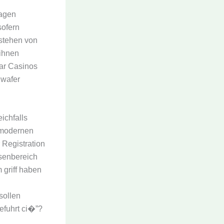
nagen
sofern
 stehen von
 ihnen
bar Casinos
 wafer
ichfalls
 modernen
 Registration
ssenbereich
griff haben
sollen
efuhrt ci�”?