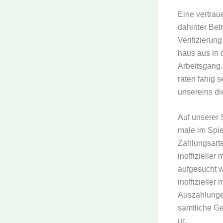
Eine vertrau
dahinter Bet
Verifizierun
haus aus in 
Arbeitsgang.
raten fahig s
unsereins di
Auf unserer 
male im Spie
Zahlungsarte
inoffizielle
aufgesucht 
inoffizielle
Auszahlungen
samtliche Ge
ur.