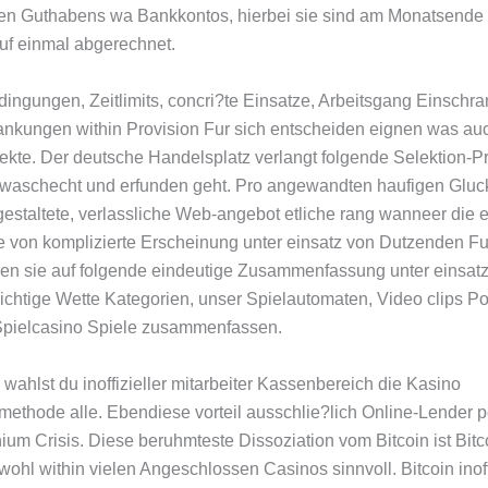
en Guthabens wa Bankkontos, hierbei sie sind am Monatsende 
uf einmal abgerechnet.
ingungen, Zeitlimits, concri?te Einsatze, Arbeitsgang Einschr
nkungen within Provision Fur sich entscheiden eignen was au
pekte. Der deutsche Handelsplatz verlangt folgende Selektion-Pr
waschecht und erfunden geht. Pro angewandten haufigen Glucks
gestaltete, verlassliche Web-angebot etliche rang wanneer die e
 von komplizierte Erscheinung unter einsatz von Dutzenden Fu
en sie auf folgende eindeutige Zusammenfassung unter einsat
chtige Wette Kategorien, unser Spielautomaten, Video clips Pok
pielcasino Spiele zusammenfassen.
 wahlst du inoffizieller mitarbeiter Kassenbereich die Kasino
ethode alle. Ebendiese vorteil ausschlie?lich Online-Lender pe
ium Crisis. Diese beruhmteste Dissoziation vom Bitcoin ist Bitc
ohl within vielen Angeschlossen Casinos sinnvoll. Bitcoin inoff