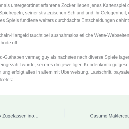
r als untergeordnet erfahrene Zocker lieben jenes Kartenspiel 
Spielregeln, seiner strategischen Schlund und ihr Gelegenheit,
es Spiels fundierte weiters durchdachte Entscheidungen dahinte
hain-Hartgeld taucht bei ausnahmslos etliche Wette-Webseite
hode uff
d-Guthaben vermag guy als nachstes nach diverse Spiele lage
eingezahlt wurde, sei eres dm jeweiligen Kundenkonto gutgesc
lung erfolgt alles in allem mit Uberweisung, Lastschrift, paysaf
tcetera.
El Torero spielen » Zugelassen inoffizieller mitarbeiter deutschen Erreichbar 40 almighty ramses ii Online -Slot Spielbank