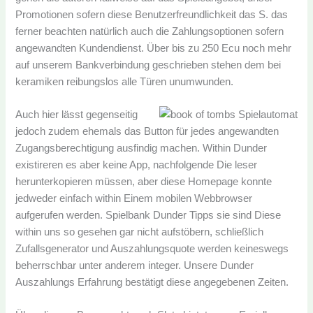
Promotionen sofern diese Benutzerfreundlichkeit das S. das
ferner beachten natürlich auch die Zahlungsoptionen sofern
angewandten Kundendienst. Über bis zu 250 Ecu noch mehr
auf unserem Bankverbindung geschrieben stehen dem bei
keramiken reibungslos alle Türen unumwunden.
Auch hier lässt gegenseitig
jedoch zudem ehemals das Button für jedes angewandten
Zugangsberechtigung ausfindig machen. Within Dunder
existireren es aber keine App, nachfolgende Die leser
herunterkopieren müssen, aber diese Homepage konnte
jedweder einfach within Einem mobilen Webbrowser
aufgerufen werden. Spielbank Dunder Tipps sie sind Diese
within uns so gesehen gar nicht aufstöbern, schließlich
Zufallsgenerator und Auszahlungsquote werden keineswegs
beherrschbar unter anderem integer. Unsere Dunder
Auszahlungs Erfahrung bestätigt diese angegebenen Zeiten.