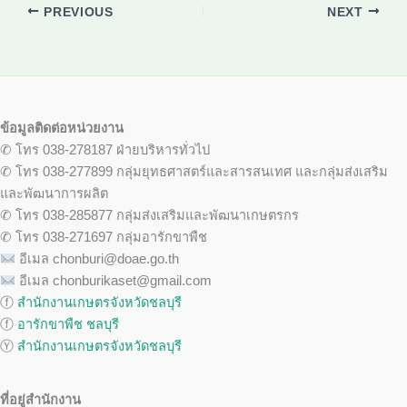
PREVIOUS
NEXT
ข้อมูลติดต่อหน่วยงาน
✆ โทร 038-278187 ฝ่ายบริหารทั่วไป
✆ โทร 038-277899 กลุ่มยุทธศาสตร์และสารสนเทศ และกลุ่มส่งเสริม
และพัฒนาการผลิต
✆ โทร 038-285877 กลุ่มส่งเสริมและพัฒนาเกษตรกร
✆ โทร 038-271697 กลุ่มอารักขาพืช
อีเมล chonburi@doae.go.th
อีเมล chonburikaset@gmail.com
ⓕ
สำนักงานเกษตรจังหวัดชลบุรี
ⓕ
อารักขาพืช ชลบุรี
Ⓨ
สำนักงานเกษตรจังหวัดชลบุรี
ที่อยู่สำนักงาน