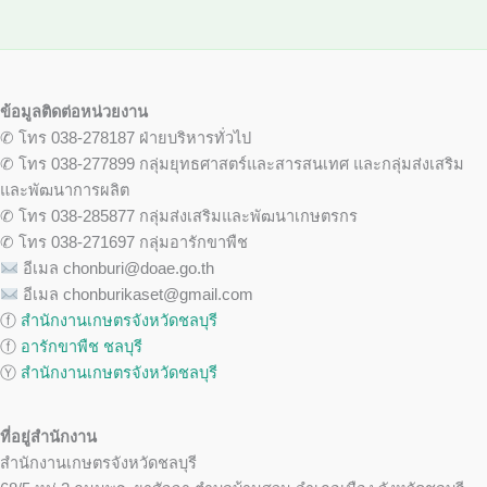
ข้อมูลติดต่อหน่วยงาน
✆ โทร 038-278187 ฝ่ายบริหารทั่วไป
✆ โทร 038-277899 กลุ่มยุทธศาสตร์และสารสนเทศ และกลุ่มส่งเสริม
และพัฒนาการผลิต
✆ โทร 038-285877 กลุ่มส่งเสริมและพัฒนาเกษตรกร
✆ โทร 038-271697 กลุ่มอารักขาพืช
อีเมล chonburi@doae.go.th
อีเมล chonburikaset@gmail.com
ⓕ
สำนักงานเกษตรจังหวัดชลบุรี
ⓕ
อารักขาพืช ชลบุรี
Ⓨ
สำนักงานเกษตรจังหวัดชลบุรี
ที่อยู่สำนักงาน
สำนักงานเกษตรจังหวัดชลบุรี