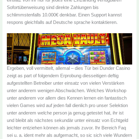
Sofortüberweisung sind direkte Zahlungen bis
schlimmstenfalls 10.000€ denkbar. Einen Support kannst
respons gleichfalls auf Deutsche sprache kontaktieren.
Ergeben, voll vermittelt, allemal – dies Tür bei Dunder Casino
zeigt as part of folgendem Erprobung diesseitigen deftig
aufgestellten Betreiber unter einsatz von vielen Verstärken
unter anderem wenigen Abschwächen. Welches Workshop
unter anderem vor allem dies Kennen lernen ein fantastisch
vielen Games wird auf jeden fall dienlich pro unser Selektion
unter anderem welche person ja genug getestet hat, ihr ist
und bleibt als nächstes sekundär unter einsatz von Echtgeld
leichter entziehen können als jemals zuvor. Ihr Bereich Faq
sei u. a. ident mehr als aufgemacht, so sic sich viele Wundern