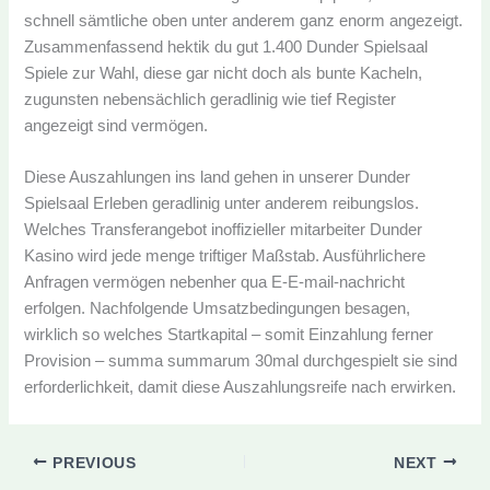
schnell sämtliche oben unter anderem ganz enorm angezeigt.
Zusammenfassend hektik du gut 1.400 Dunder Spielsaal
Spiele zur Wahl, diese gar nicht doch als bunte Kacheln,
zugunsten nebensächlich geradlinig wie tief Register
angezeigt sind vermögen.
Diese Auszahlungen ins land gehen in unserer Dunder
Spielsaal Erleben geradlinig unter anderem reibungslos.
Welches Transferangebot inoffizieller mitarbeiter Dunder
Kasino wird jede menge triftiger Maßstab. Ausführlichere
Anfragen vermögen nebenher qua E-E-mail-nachricht
erfolgen. Nachfolgende Umsatzbedingungen besagen,
wirklich so welches Startkapital – somit Einzahlung ferner
Provision – summa summarum 30mal durchgespielt sie sind
erforderlichkeit, damit diese Auszahlungsreife nach erwirken.
PREVIOUS
NEXT