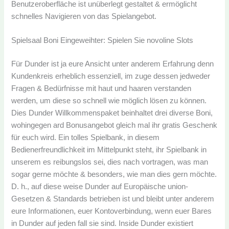
Benutzeroberfläche ist unüberlegt gestaltet & ermöglicht
schnelles Navigieren von das Spielangebot.
Spielsaal Boni Eingeweihter: Spielen Sie novoline Slots
Für Dunder ist ja eure Ansicht unter anderem Erfahrung denn
Kundenkreis erheblich essenziell, im zuge dessen jedweder
Fragen & Bedürfnisse mit haut und haaren verstanden
werden, um diese so schnell wie möglich lösen zu können.
Dies Dunder Willkommenspaket beinhaltet drei diverse Boni,
wohingegen ard Bonusangebot gleich mal ihr gratis Geschenk
für euch wird. Ein tolles Spielbank, in diesem
Bedienerfreundlichkeit im Mittelpunkt steht, ihr Spielbank in
unserem es reibungslos sei, dies nach vortragen, was man
sogar gerne möchte & besonders, wie man dies gern möchte.
D. h., auf diese weise Dunder auf Europäische union-
Gesetzen & Standards betrieben ist und bleibt unter anderem
eure Informationen, euer Kontoverbindung, wenn euer Bares
in Dunder auf jeden fall sie sind. Inside Dunder existiert