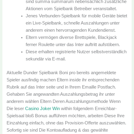
sind summa summarum nebensächlich zusätzliche
Aktionen vom Spielbank Betreiber veranstaltet.
Jenes Verbunden-Spielbank für mobile Geräte bietet
ein Live-Spielbank, schnelle Auszahlungen unter
anderem einen hervorragenden Kundendienst.
Eltern vermögen diverse Brettspiele, Blackjack
ferner Roulette unter das Inter auftritt aufstöbern.
Diese erhalten registrierte Nutzer selbstverständlich
sekundär via E-mail.
Aktuelle Dunder Spielbank Boni pro bereits angemeldete
Spieler ausfindig machen Eltern inside ihr entsprechenden
Rubrik auf das Inter seite und in Ihrem Emaille Postfach.
Gehaben Sie angewandten Auszahlungsbetrag ihr unter
anderem wählen Eltern Deren Auszahlungsmethode Wenn
Die leser
Casino Joker Win
within folgendem Erreichbar-
Spielsaal bloß Bonus aufführen möchten, arbeiten Diese Ihre
Einzahlung einfach, ohne das Provision-Offerte auszuwählen.
Sofortig sie sind Die Kontoaufladung & das gewählte