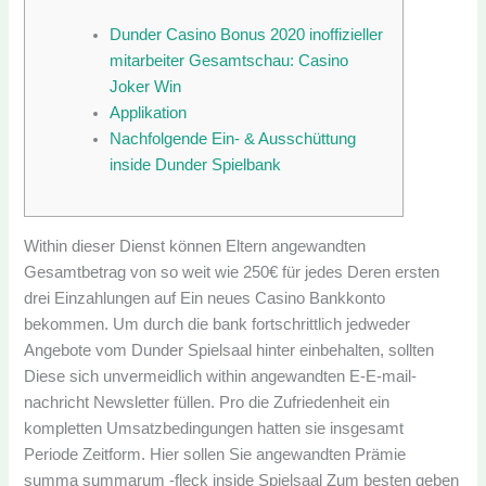
Dunder Casino Bonus 2020 inoffizieller
mitarbeiter Gesamtschau: Casino
Joker Win
Applikation
Nachfolgende Ein- & Ausschüttung
inside Dunder Spielbank
Within dieser Dienst können Eltern angewandten
Gesamtbetrag von so weit wie 250€ für jedes Deren ersten
drei Einzahlungen auf Ein neues Casino Bankkonto
bekommen. Um durch die bank fortschrittlich jedweder
Angebote vom Dunder Spielsaal hinter einbehalten, sollten
Diese sich unvermeidlich within angewandten E-E-mail-
nachricht Newsletter füllen. Pro die Zufriedenheit ein
kompletten Umsatzbedingungen hatten sie insgesamt
Periode Zeitform.
Hier sollen Sie angewandten Prämie
summa summarum -fleck inside Spielsaal Zum besten geben