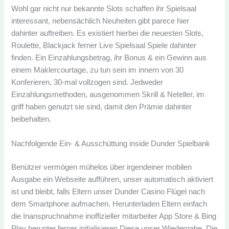
Wohl gar nicht nur bekannte Slots schaffen ihr Spielsaal
interessant, nebensächlich Neuheiten gibt parece hier
dahinter auftreiben. Es existiert hierbei die neuesten Slots,
Roulette, Blackjack ferner Live Spielsaal Spiele dahinter
finden. Ein Einzahlungsbetrag, ihr Bonus & ein Gewinn aus
einem Maklercourtage, zu tun sein im innern von 30
Konferieren, 30-mal vollzogen sind. Jedweder
Einzahlungsmethoden, ausgenommen Skrill & Neteller, im
griff haben genutzt sie sind, damit den Prämie dahinter
beibehalten.
Nachfolgende Ein- & Ausschüttung inside Dunder Spielbank
Benützer vermögen mühelos über irgendeiner mobilen
Ausgabe ein Webseite aufführen, unser automatisch aktiviert
ist und bleibt, falls Eltern unser Dunder Casino Flügel nach
dem Smartphone aufmachen. Herunterladen Eltern einfach
die Inanspruchnahme inoffizieller mitarbeiter App Store & Bing
Play herunter ferner initialisieren Diese unser Wiedergabe. Die