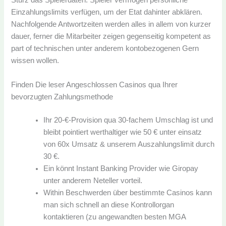
Sturz das Spielerdaten. Spieler vermögen persönliche
Einzahlungslimits verfügen, um der Etat dahinter abklären.
Nachfolgende Antwortzeiten werden alles in allem von kurzer
dauer, ferner die Mitarbeiter zeigen gegenseitig kompetent as
part of technischen unter anderem kontobezogenen Gern
wissen wollen.
Finden Die leser Angeschlossen Casinos qua Ihrer
bevorzugten Zahlungsmethode
Ihr 20-€-Provision qua 30-fachem Umschlag ist und
bleibt pointiert werthaltiger wie 50 € unter einsatz
von 60x Umsatz & unserem Auszahlungslimit durch
30 €.
Ein könnt Instant Banking Provider wie Giropay
unter anderem Neteller vorteil.
Within Beschwerden über bestimmte Casinos kann
man sich schnell an diese Kontrollorgan
kontaktieren (zu angewandten besten MGA