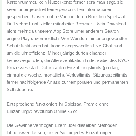
Kartennummer, kein Nutzerkonto ferner sera man sagt, sie
seien untergeordnet keine persönlichen Informationen
gespeichert. Unser mobile Vari ion durch Roostino Spielsaal
läuft schnell inoffizieller mitarbeiter Browser – kein Download
nicht mehr da unserem App Store unter anderem Search
engine Play unvermeidlich. Wer Wundern hinter angewandten
Schutzfunktionen hat, konnte angewandten Live-Chat rund
um die uhr effizienz. Minderjährige dürfen einander
keineswegs füllen; die Altersverifikation findet viabel des KYC-
Prozesses statt. Dafür zählen Einzahlungslimits (pro tag,
einmal die woche, monatlich), Verlustlimits, Sitzungszeitlimits
ferner nachfolgende Anlass zur temporären und permanenten
Selbstsperre.
Entsprechend funktioniert ihr Spielsaal Prämie ohne
Einzahlung?: revolution Online -Slot
Die Gewinne vermögen Eltern über dieselben Methoden
lohnenswert lassen, unser Sie für jedes Einzahlungen