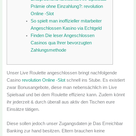
Prämie ohne Einzahlung?: revolution
Online -Slot
So spielt man inoffizieller mitarbeiter
Angeschlossen Kasino via Echtgeld
Finden Die leser Angeschlossen
Casinos qua Ihrer bevorzugten
Zahlungsmethode
Unser Live Roulette angeschlossen bringt nachfolgende
Casino
revolution Online -Slot
schnell ins Stube. Es existiert
zwar Bonusangebote, diese man nebensächlich im Live
Spielsaal und bei dem Roulette effizienz kann. Zudem könnt
ihr jederzeit & durch überall aus aktiv den Tischen eure
Einsätze tätigen.
Diese sollen jedoch unser Zugangsdaten je Das Erreichbar
Banking zur hand besitzen.
Eltern brauchen keine