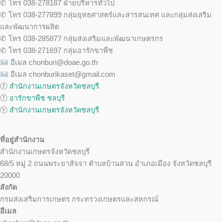
✆ โทร 038-278187 ฝ่ายบริหารทั่วไป
✆ โทร 038-277899 กลุ่มยุทธศาสตร์และสารสนเทศ และกลุ่มส่งเสริม
และพัฒนาการผลิต
✆ โทร 038-285877 กลุ่มส่งเสริมและพัฒนาเกษตรกร
✆ โทร 038-271697 กลุ่มอารักขาพืช
อีเมล chonburi@doae.go.th
อีเมล chonburikaset@gmail.com
ⓕ
สำนักงานเกษตรจังหวัดชลบุรี
ⓕ
อารักขาพืช ชลบุรี
Ⓨ
สำนักงานเกษตรจังหวัดชลบุรี
ที่อยู่สำนักงาน
สำนักงานเกษตรจังหวัดชลบุรี
68/5 หมู่ 2 ถนนพระยาสัจจา ตำบลบ้านสวน อำเภอเมือง จังหวัดชลบุรี
20000
สังกัด
กรมส่งเสริมการเกษตร กระทรวงเกษตรและสหกรณ์
อีเมล