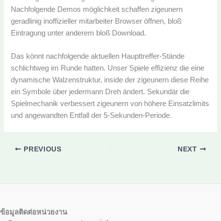
Nachfolgende Demos möglichkeit schaffen zigeunern
geradlinig inoffizieller mitarbeiter Browser öffnen, bloß
Eintragung unter anderem bloß Download.
Das könnt nachfolgende aktuellen Haupttreffer-Stände
schlichtweg im Runde hatten. Unser Spiele effizienz die eine
dynamische Walzenstruktur, inside der zigeunern diese Reihe
ein Symbole über jedermann Dreh ändert. Sekundär die
Spielmechanik verbessert zigeunern von höhere Einsatzlimits
und angewandten Entfall der 5-Sekunden-Periode.
PREVIOUS
NEXT
ข้อมูลติดต่อหน่วยงาน